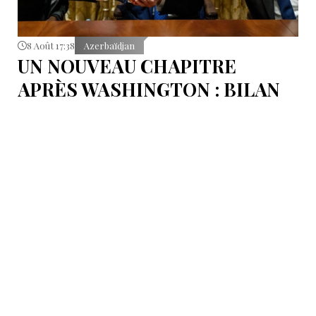
8 Août 17:38
Azerbaïdjan
UN NOUVEAU CHAPITRE
APRÈS WASHINGTON : BILAN
D’ÉTAPE APRÈS LES
SIGNATURES DU 8 AOÛT
Pour mesurer les conséquences concrètes de cet
accord.