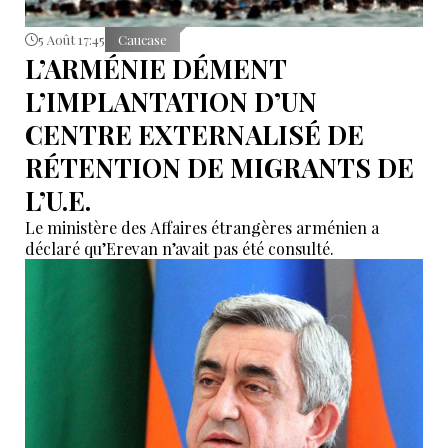
5 Août 17:45
Caucase
L’ARMÉNIE DÉMENT
L’IMPLANTATION D’UN
CENTRE EXTERNALISÉ DE
RÉTENTION DE MIGRANTS DE
L’U.E.
Le ministère des Affaires étrangères arménien a
déclaré qu’Erevan n’avait pas été consulté.