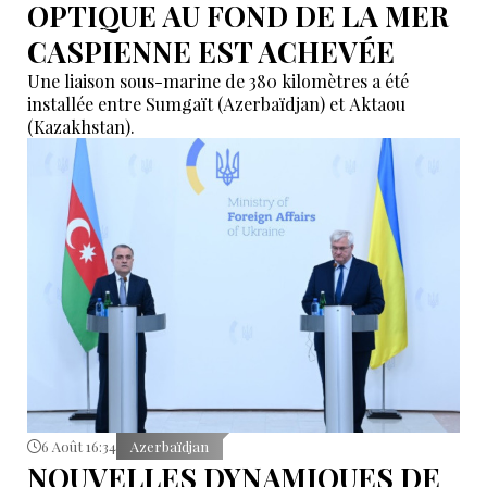
OPTIQUE AU FOND DE LA MER
CASPIENNE EST ACHEVÉE
Une liaison sous-marine de 380 kilomètres a été
installée entre Sumgaït (Azerbaïdjan) et Aktaou
(Kazakhstan).
6 Août 16:34
Azerbaïdjan
NOUVELLES DYNAMIQUES DE