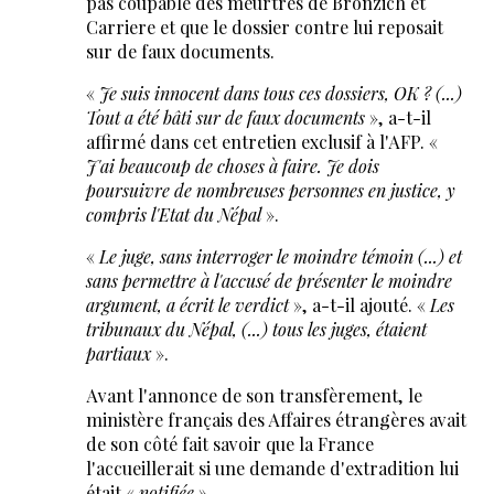
pas coupable des meurtres de Bronzich et
Carriere et que le dossier contre lui reposait
sur de faux documents.
«
Je suis innocent dans tous ces dossiers, OK ? (...)
Tout a été bâti sur de faux documents
», a-t-il
affirmé dans cet entretien exclusif à l'AFP. «
J'ai beaucoup de choses à faire. Je dois
poursuivre de nombreuses personnes en justice, y
compris l'Etat du Népal
».
«
Le juge, sans interroger le moindre témoin (...) et
sans permettre à l'accusé de présenter le moindre
argument, a écrit le verdict
», a-t-il ajouté. «
Les
tribunaux du Népal, (...) tous les juges, étaient
partiaux
».
Avant l'annonce de son transfèrement, le
ministère français des Affaires étrangères avait
de son côté fait savoir que la France
l'accueillerait si une demande d'extradition lui
était «
notifiée
».