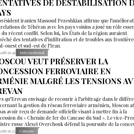
ENTATIVES DE DÉSTABILISATION 
AYS
président iranien Massoud Pezeshkian affirme que l’améliorat
 relations de Téhéran avec les pays voisins a joué un rôle essen
 du récent conflit. Selon lui, les États de la région auraient
êché des tentatives d’infiltration et de troubles aux frontière
d-ouest et sud-est de l’Iran.
Août 16:45
International
OSCOU VEUT PRÉSERVER LA
ONCESSION FERROVIAIRE EN
RMÉNIE MALGRÉ LES TENSIONS A
REVAN
rs qu’Erevan envisage de recourir à l’arbitrage dans le différ
cernant la gestion du réseau ferroviaire arménien, Moscou a
pas avoir reçu de demande officielle visant à mettre fin à la
cession du « Chemin de fer du Caucase du Sud ». Le vice-Pre
istre russe Alexeï Overchouk défend la poursuite de la conce
appelle au dialogue.
Août 16:22
Caucase