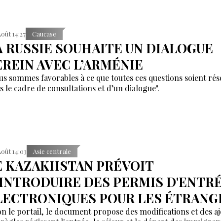
Août 14:27
Caucase
A RUSSIE SOUHAITE UN DIALOGUE
EREIN AVEC L’ARMÉNIE
us sommes favorables à ce que toutes ces questions soient rés
s le cadre de consultations et d’un dialogue".
Août 14:03
Asie centrale
E KAZAKHSTAN PRÉVOIT
'INTRODUIRE DES PERMIS D'ENTR
LECTRONIQUES POUR LES ÉTRANG
on le portail, le document propose des modifications et des aj