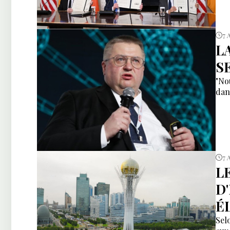
7 
L
S
"No
dan
7 
L
D
É
Sel