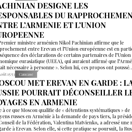
ACHINIAN DESIGNE LES
ESPONSABLES DU RAPPROCHEME
NTRE L’ARMENIE ET L’UNION
UROPEENNE
Premier ministre arménien Nikol Pachinian affirme que le
prochement entre Erevan et l’Union européenne est en partie
séquence des déclarations de certains partenaires de l’Union
nomique eurasiatique (UEEA), qui auraient affirmé que l’Armé
tait nécessaire à personne ». Selon lui, ces propos ont poussé
van à rechercher de nouvelles alternatives économiques et
Août 15:53
Caucase
lomatiques.
OSCOU MET EREVAN EN GARDE : L
USSIE POURRAIT DÉCONSEILLER L
OYAGES EN ARMENIE
e à ce que Moscou qualifie de « détentions systématiques » de
oyens russes en Arménie à la demande de pays tiers, la présid
Conseil de la Fédération, Valentina Matvienko, a adressé une 
arde à Erevan. Selon elle, si cette pratique se poursuit, la Rus