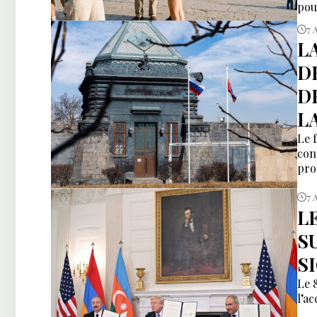
pou
en 
7 
L
D
D
L
Le 
con
pro
7 
L
S
S
Le 
l’a