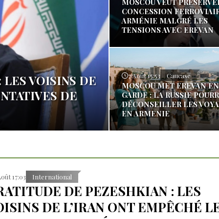
MOSCOU VEUT PRÉSERVE
CONCESSION FERROVIAI
ARMÉNIE MALGRÉ LES
TENSIONS AVEC EREVAN
7 Août 15:53
Caucase
 LES VOISINS DE
MOSCOU MET EREVAN EN
ENTATIVES DE
GARDE : LA RUSSIE POUR
DÉCONSEILLER LES VOY
EN ARMENIE
Août 17:03
International
RATITUDE DE PEZESHKIAN : LES
OISINS DE L’IRAN ONT EMPÊCHÉ L