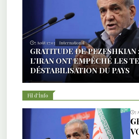
7 Août 17:03
International
GRATITUDE DE PEZESHKIAN :
L’IRAN ONT EMPÊCHÉ LES T
DÉSTABILISATION DU PAYS
Fil d'İnfo
7 
G
V