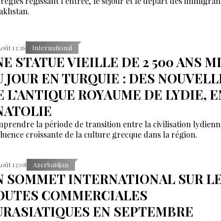
 règles régissant l'entrée, le séjour et le départ des immigran
akhstan.
Août 13:36
International
NE STATUE VIEILLE DE 2 500 ANS M
U JOUR EN TURQUIE : DES NOUVELL
E L’ANTIQUE ROYAUME DE LYDIE, E
NATOLIE
prendre la période de transition entre la civilisation lydienn
nfluence croissante de la culture grecque dans la région.
Août 13:08
Azerbaïdjan
N SOMMET INTERNATIONAL SUR L
OUTES COMMERCIALES
URASIATIQUES EN SEPTEMBRE