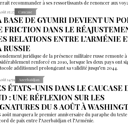
rrait recommander à ses ressortissants de renoncer aux voy
Arménie.
Août 15:27
Caucase
A BASE DE GYUMRI DEVIENT UN PO
E FRICTION DANS LE RÉAJUSTEME
ES RELATIONS ENTRE L’ARMÉNIE E
A RUSSIE
fondement juridique de la présence militaire russe remonte à 
sidérablement renforcé en 2010, lorsque les deux pays ont s
tocole additionnel prolongeant sa validité jusqu’en 2044.
Août 14:59
Azerbaïdjan
ES ÉTATS-UNIS DANS LE CAUCASE 
UD : UNE RÉFLEXION SUR LES
IGNATURES DU 8 AOÛT À WASHING
8 août marquera le premier anniversaire du paraphe du texte
ccord de paix entre l’Azerbaïdjan et l’Arménie.