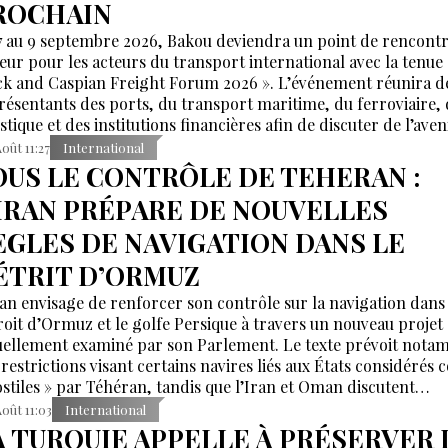
ROCHAIN
7 au 9 septembre 2026, Bakou deviendra un point de rencont
eur pour les acteurs du transport international avec la tenue
ck and Caspian Freight Forum 2026 ». L’événement réunira d
résentants des ports, du transport maritime, du ferroviaire, 
stique et des institutions financières afin de discuter de l’aven
ridors reliant l’Asie, la mer Caspienne, la région de la mer No
Août 11:27
International
urope.
OUS LE CONTRÔLE DE TEHERAN :
’IRAN PRÉPARE DE NOUVELLES
ÈGLES DE NAVIGATION DANS LE
ÉTRIT D’ORMUZ
ran envisage de renforcer son contrôle sur la navigation dans 
roit d’Ormuz et le golfe Persique à travers un nouveau projet 
uellement examiné par son Parlement. Le texte prévoit not
 restrictions visant certains navires liés aux États considéré
ostiles » par Téhéran, tandis que l’Iran et Oman discutent
allèlement d’une nouvelle organisation des routes maritimes
Août 11:03
International
te zone stratégique.
A TURQUIE APPELLE À PRÉSERVER 