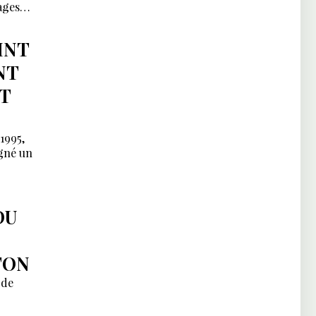
ages
INT
NT
T
1995,
igné un
DU
TON
 de