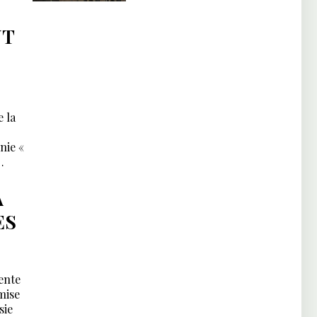
NT
 la
nie «
A
ES
ente
mise
sie