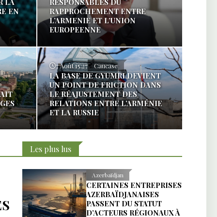
R LA
RESPONSABLES DU
RE EN
RAPPROCHEMENT ENTRE
L’ARMENIE ET L’UNION
EUROPEENNE
7 Août 15:27
Caucase
LA BASE DE GYUMRI DEVIENT
UN POINT DE FRICTION DANS
RAIT
LE RÉAJUSTEMENT DES
AGES
RELATIONS ENTRE L’ARMÉNIE
ET LA RUSSIE
Les plus lus
Azerbaïdjan
CERTAINES ENTREPRISES
AZERBAÏDJANAISES
ES
PASSENT DU STATUT
D’ACTEURS RÉGIONAUX À