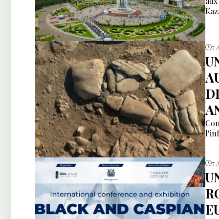
aux
Kaz
7 
U
A
D
A
Com
l'i
7 
U
R
E