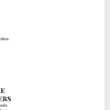
olues
ÉE
ERS
outs