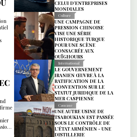
DU
CELUI D’ENTREPRISES
MONDIALES
Culture
ion
UNE CAMPAGNE DE
tiel
PRESSION CHINOISE
VISE UNE SÉRIE
HISTORIQUE TURQUE
s
POUR UNE SCÈNE
CONSACRÉE AUX
OUÏGHOURS
International
LE GOUVERNEMENT
IRANIEN ŒUVRE À LA
VEC
RATIFICATION DE LA
CONVENTION SUR LE
STATUT JURIDIQUE DE LA
MER CASPIENNE
end
Caucase
ffirme
UNE AUTRE USINE DE
TSAROUKIAN EST PASSÉE
mier
SOUS LE CONTRÔLE DE
ssion
L’ÉTAT ARMÉNIEN - UNE
DISTILLERIE