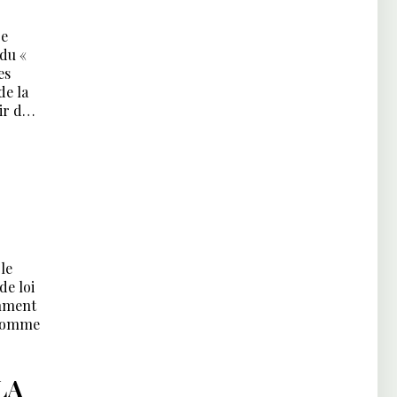
re
 du «
es
de la
ir des
ire et
le
de loi
amment
s comme
 dans
LA