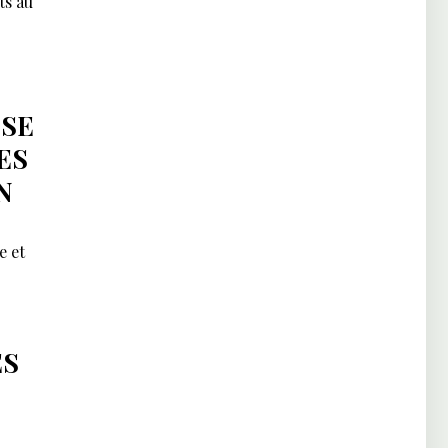
ts au
ISE
ES
N
e et
ES