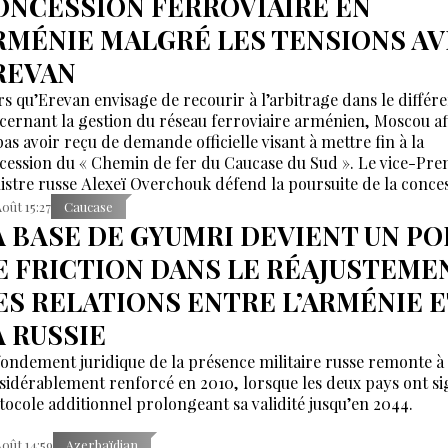
ONCESSION FERROVIAIRE EN
RMÉNIE MALGRÉ LES TENSIONS A
REVAN
rs qu’Erevan envisage de recourir à l’arbitrage dans le différ
cernant la gestion du réseau ferroviaire arménien, Moscou a
pas avoir reçu de demande officielle visant à mettre fin à la
cession du « Chemin de fer du Caucase du Sud ». Le vice-Pre
istre russe Alexeï Overchouk défend la poursuite de la conce
appelle au dialogue.
Août 15:27
Caucase
A BASE DE GYUMRI DEVIENT UN PO
E FRICTION DANS LE RÉAJUSTEME
ES RELATIONS ENTRE L’ARMÉNIE E
A RUSSIE
fondement juridique de la présence militaire russe remonte à 
sidérablement renforcé en 2010, lorsque les deux pays ont s
tocole additionnel prolongeant sa validité jusqu’en 2044.
Août 14:59
Azerbaïdjan