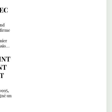
VEC
end
ffirme
mier
ssion
INT
NT
T
1995,
igné un