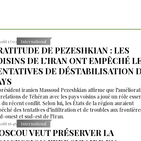
Août 17:03
International
RATITUDE DE PEZESHKIAN : LES
OISINS DE L’IRAN ONT EMPÊCHÉ L
ENTATIVES DE DÉSTABILISATION 
AYS
président iranien Massoud Pezeshkian affirme que l’améliorat
 relations de Téhéran avec les pays voisins a joué un rôle essen
 du récent conflit. Selon lui, les États de la région auraient
êché des tentatives d’infiltration et de troubles aux frontière
d-ouest et sud-est de l’Iran.
Août 16:45
International
OSCOU VEUT PRÉSERVER LA