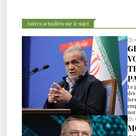
Autres actualités sur le sujet
7 
G
V
T
P
Le 
des
lors
emp
nor
7 
M