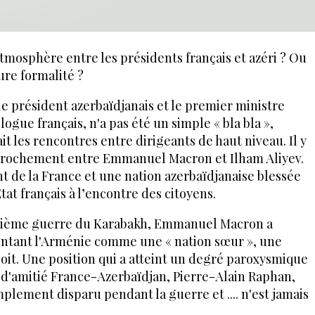
atmosphère entre les présidents français et azéri ? Ou
ure formalité ?
le président azerbaïdjanais et le premier ministre
ogue français, n'a pas été un simple « bla bla »,
 les rencontres entre dirigeants de haut niveau. Il y
pprochement entre Emmanuel Macron et Ilham Aliyev.
nt de la France et une nation azerbaïdjanaise blessée
Etat français à l’encontre des citoyens.
uxième guerre du Karabakh, Emmanuel Macron a
sentant l'Arménie comme une « nation sœur », une
 soit. Une position qui a atteint un degré paroxysmique
 d'amitié France-Azerbaïdjan, Pierre-Alain Raphan,
mplement disparu pendant la guerre et .... n'est jamais