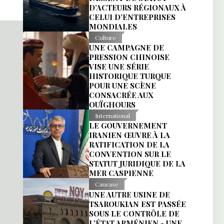
D’ACTEURS RÉGIONAUX À
CELUI D’ENTREPRISES
MONDIALES
Culture
UNE CAMPAGNE DE
PRESSION CHINOISE
VISE UNE SÉRIE
HISTORIQUE TURQUE
POUR UNE SCÈNE
CONSACRÉE AUX
OUÏGHOURS
International
LE GOUVERNEMENT
IRANIEN ŒUVRE À LA
RATIFICATION DE LA
CONVENTION SUR LE
STATUT JURIDIQUE DE LA
MER CASPIENNE
Caucase
UNE AUTRE USINE DE
TSAROUKIAN EST PASSÉE
SOUS LE CONTRÔLE DE
L’ÉTAT ARMÉNIEN - UNE