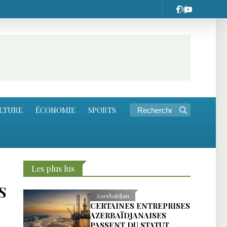
LTURE
ÉCONOMIE
SPORTS
Les plus lus
S
Azerbaïdjan
CERTAINES ENTREPRISES
AZERBAÏDJANAISES
PASSENT DU STATUT