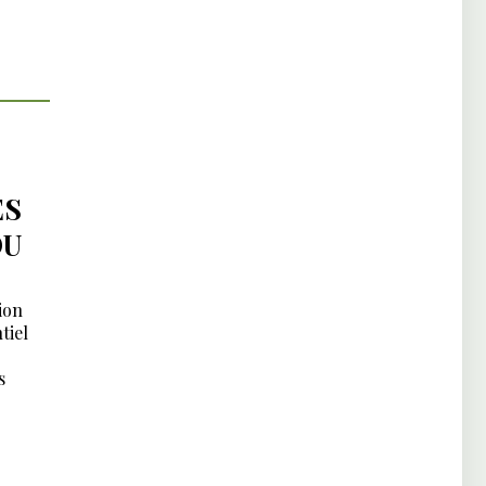
ES
DU
ion
tiel
s