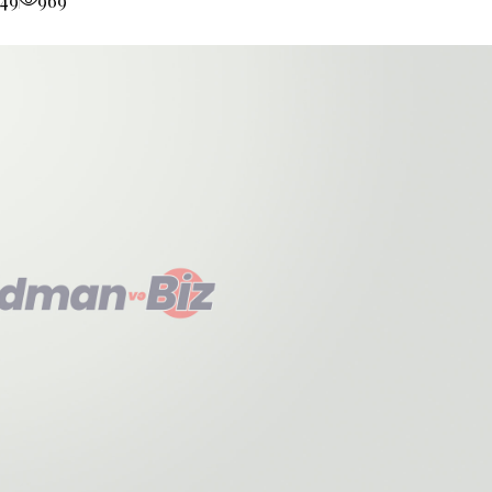
:49
969