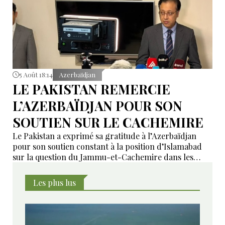
5 Août 18:14
Azerbaïdjan
LE PAKISTAN REMERCIE
L’AZERBAÏDJAN POUR SON
SOUTIEN SUR LE CACHEMIRE
Le Pakistan a exprimé sa gratitude à l’Azerbaïdjan
pour son soutien constant à la position d’Islamabad
sur la question du Jammu-et-Cachemire dans les
instances internationales.
Les plus lus