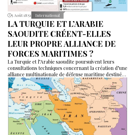
5 Août 18:51
International
LA TURQUIE ET L’ARABIE
SAOUDITE CRÉENT-ELLES
LEUR PROPRE ALLIANCE DE
FORCES MARITIMES ?
La Turquie et l’Arabie saoudite poursuivent leurs
consultations techniques concernant la création d’une
alliance multinationale de défense maritime destinée
à garantir la sécurité de la navigation en mer Rouge,
dans le détroit de Bab el-Mandeb et dans le golfe
d’Aden.