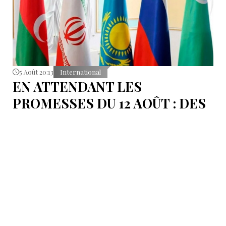
5 Août 20:13
International
EN ATTENDANT LES
PROMESSES DU 12 AOÛT : DES
ÉLÉMENTS DU DÉBAT
POLITIQUE ET DES
ARGUMENTS JURIDIQUES
AUTOUR DE LA MER
CASPIENNE EN IRAN
L'Iran est censé tenir sa promesse de ratifier la
Convention sur le statut juridique de la mer
Caspienne, adoptée en 2018.