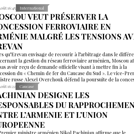
Août 16:45
International
OSCOU VEUT PRÉSERVER LA
ONCESSION FERROVIAIRE EN
RMÉNIE MALGRÉ LES TENSIONS A
REVAN
rs qu’Erevan envisage de recourir à l’arbitrage dans le différ
cernant la gestion du réseau ferroviaire arménien, Moscou a
pas avoir reçu de demande officielle visant à mettre fin à la
cession du « Chemin de fer du Caucase du Sud ». Le vice-Pre
istre russe Alexeï Overchouk défend la poursuite de la conce
appelle au dialogue.
Août 16:22
Caucase
ACHINIAN DESIGNE LES
ESPONSABLES DU RAPPROCHEME
NTRE L’ARMENIE ET L’UNION
UROPEENNE
Premier ministre arménien Nikol Pachinian affirme que le