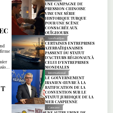
UNE CAMPAGNE DE
PRESSION CHINOISE
VISE UNE SÉRIE
HISTORIQUE TURQUE
POUR UNE SCÈNE
CONSACRÉE AUX
VEC
OUÏGHOURS
Azerbaïdjan
CERTAINES ENTREPRISES
end
AZERBAÏDJANAISES
ffirme
PASSENT DU STATUT
D’ACTEURS RÉGIONAUX À
mier
CELUI D’ENTREPRISES
ssion
MONDIALES
International
LE GOUVERNEMENT
IRANIEN ŒUVRE À LA
NT
RATIFICATION DE LA
CONVENTION SUR LE
STATUT JURIDIQUE DE LA
MER CASPIENNE
Caucase
UNE AUTRE USINE DE