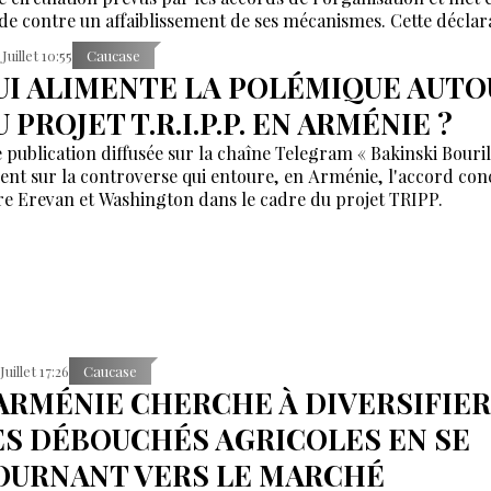
de contre un affaiblissement de ses mécanismes. Cette déclar
ervient après un échange entre Nikol Pachinian et Vladimir P
 Juillet 10:55
Caucase
rs que les relations économiques russo-arméniennes traverse
UI ALIMENTE LA POLÉMIQUE AUTO
iode de tensions.
 PROJET T.R.I.P.P. EN ARMÉNIE ?
 publication diffusée sur la chaîne Telegram « Bakinski Bouril
ient sur la controverse qui entoure, en Arménie, l'accord con
re Erevan et Washington dans le cadre du projet TRIPP.
Juillet 17:26
Caucase
’ARMÉNIE CHERCHE À DIVERSIFIER
ES DÉBOUCHÉS AGRICOLES EN SE
OURNANT VERS LE MARCHÉ