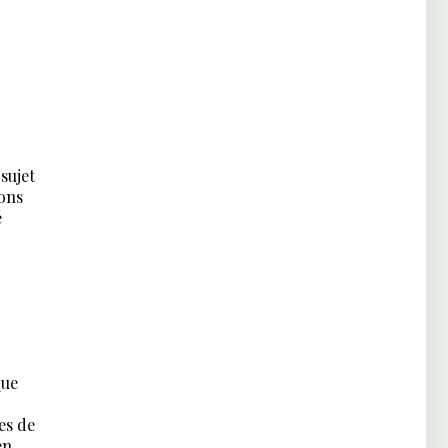
sujet
ions
é
que
es de
en