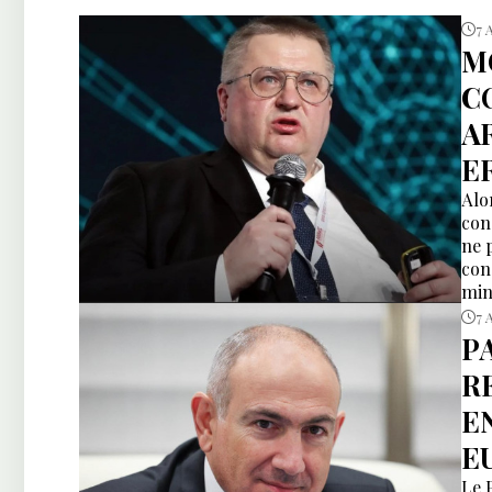
7 
M
C
A
E
Alo
con
ne 
con
min
et 
7 
P
R
E
E
Le 