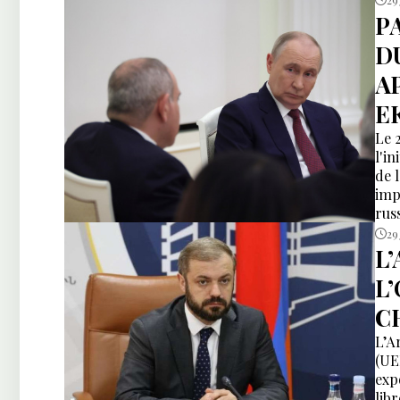
P
DU
A
E
Le 
l'i
de l
imp
rus
29
L’
L’
C
L’A
(UE
exp
lib