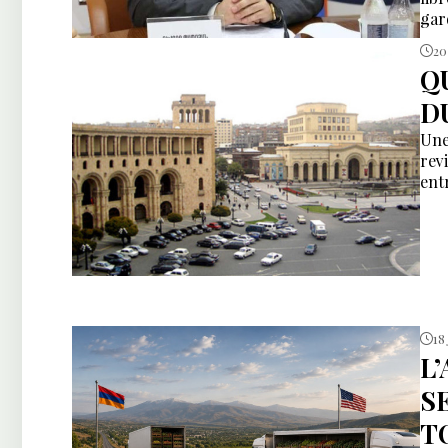
gar
int
20
alo
Q
pér
DU
Une
rev
ent
18 
L
S
T