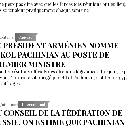
 ne peux pas dire avec quelles forces (ces réunions ont eu lieu)
es se tenaient pratiquement chaque semaine".
Août 10:51
Caucase
E PRÉSIDENT ARMÉNIEN NOMME
IKOL PACHINIAN AU POSTE DE
REMIER MINISTRE
n les résultats officiels des élections législatives du 7 juin, le p
voir, Contrat civil, dirigé par Nikol Pachinian, a obtenu 49,74
 suffrages.
Juillet 16:15
International
U CONSEIL DE LA FÉDÉRATION DE
USSIE, ON ESTIME QUE PACHINIAN