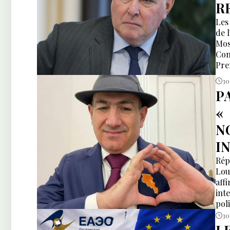
R
Les
de 
Mos
Con
Pre
tro
30 
P
«
N
I
Rép
Lou
aff
int
pol
de 
30