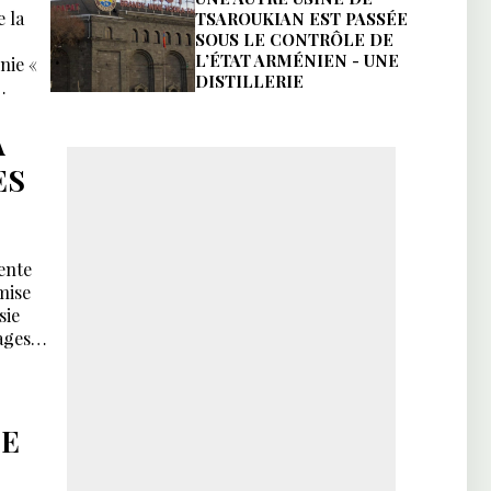
 la
TSAROUKIAN EST PASSÉE
SOUS LE CONTRÔLE DE
L’ÉTAT ARMÉNIEN - UNE
nie «
DISTILLERIE
A
ES
ente
mise
sie
ages
DE