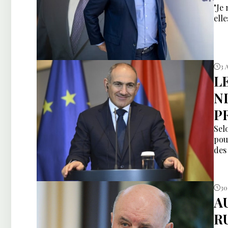
"Je
ell
3 
L
N
P
Selo
pou
des
30 
A
R