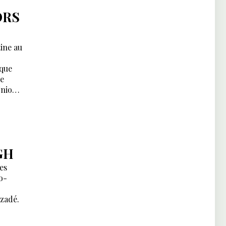
ORS
ine au
ique
de
Union
e
e.
GH
es
o-
izadé.