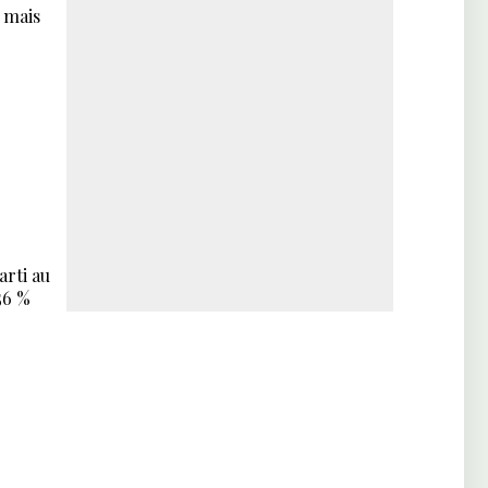
, mais
arti au
56 %