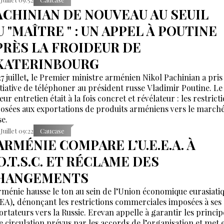
ACHINIAN DE NOUVEAU AU SEUIL
 "MAÎTRE " : UN APPEL À POUTINE
PRÈS LA FROIDEUR DE
KATERINBOURG
27 juillet, le Premier ministre arménien Nikol Pachinian a pris
nitiative de téléphoner au président russe Vladimir Poutine. Le 
eur entretien était à la fois concret et révélateur : les restrict
osées aux exportations de produits arméniens vers le march
se.
 Juillet 09:22
Caucase
ARMÉNIE COMPARE L’U.E.E.A. À
O.T.S.C. ET RÉCLAME DES
HANGEMENTS
rménie hausse le ton au sein de l’Union économique eurasiati
EA), dénonçant les restrictions commerciales imposées à ses
ortateurs vers la Russie. Erevan appelle à garantir les princip
re circulation prévus par les accords de l’organisation et met 