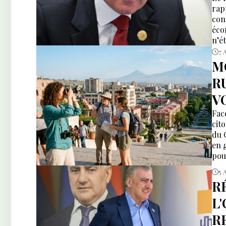
rap
con
éco
n’é
Ere
7 
dip
M
R
V
Fac
cit
du 
en g
pou
en 
5 
R
L
R