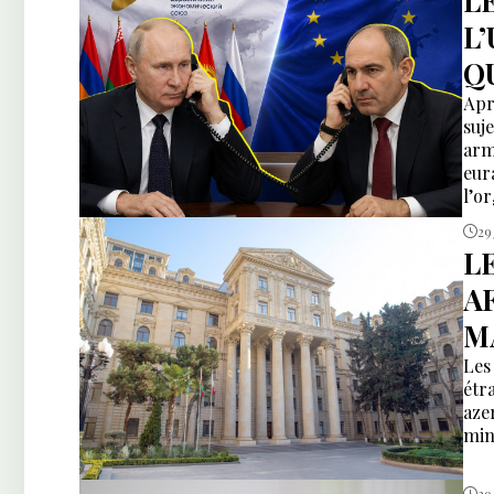
L
L’
Q
Apr
suj
arm
eur
l’o
eur
29
sem
L
l’e
A
M
Les
étr
aze
min
29