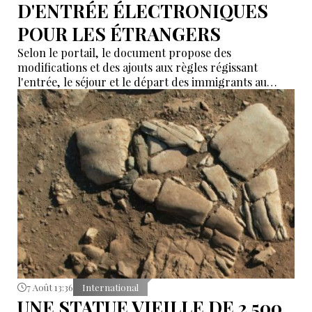
D'ENTRÉE ÉLECTRONIQUES
POUR LES ÉTRANGERS
Selon le portail, le document propose des
modifications et des ajouts aux règles régissant
l'entrée, le séjour et le départ des immigrants au
Kazakhstan.
7 Août 13:36
International
UNE STATUE VIEILLE DE 2 500