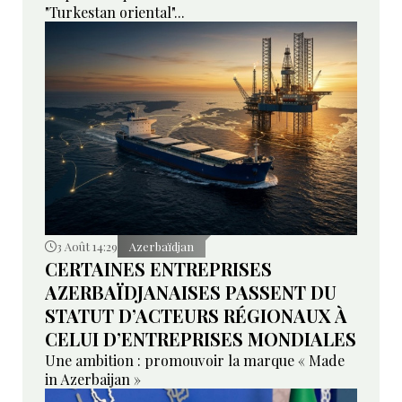
"Turkestan oriental"...
3 Août 14:29
Azerbaïdjan
CERTAINES ENTREPRISES
AZERBAÏDJANAISES PASSENT DU
STATUT D’ACTEURS RÉGIONAUX À
CELUI D’ENTREPRISES MONDIALES
Une ambition : promouvoir la marque « Made
in Azerbaijan »