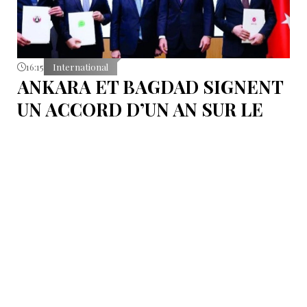
16:15
International
ANKARA ET BAGDAD SIGNENT
UN ACCORD D’UN AN SUR LE
TRANSPORT DE PÉTROLE
BRUT DE KIRKOUK
Lors de la rencontre entre le président Erdoğan et le
Premier ministre irakien al-Zaidi, une initiative avait
été évoquée afin que l’Irak fournisse 1 million de barils
de pétrole brut nécessaires aux raffineries turques.