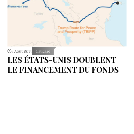
6 Août 18:33
Caucase
LES ÉTATS-UNIS DOUBLENT
LE FINANCEMENT DU FONDS
T.R.I.P.P.+ À 402 MILLIONS DE
DOLLARS POUR DES PROJETS
EN ARMÉNIE .
Dans cette configuration, il existera la "TRIPP
Development Company" et le "TRIPP+ Enterprise
Fund", dirigé par l'homme d'affaires Konstantin
Sokolov