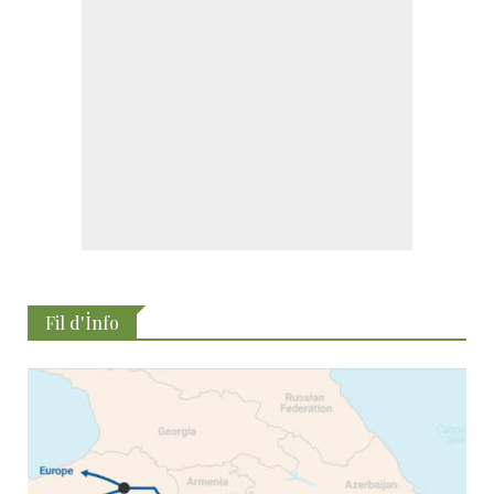
Fil d'İnfo