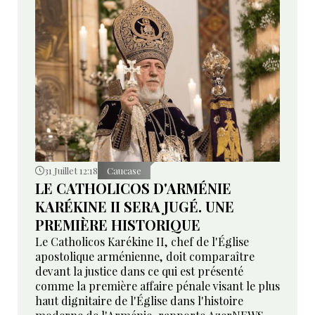
31 Juillet 12:18
Caucase
LE CATHOLICOS D'ARMÉNIE
KARÉKINE II SERA JUGÉ. UNE
PREMIÈRE HISTORIQUE
Le Catholicos Karékine II, chef de l'Église
apostolique arménienne, doit comparaître
devant la justice dans ce qui est présenté
comme la première affaire pénale visant le plus
haut dignitaire de l'Église dans l'histoire