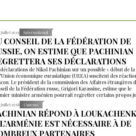
Juillet 16:15
International
U CONSEIL DE LA FÉDÉRATION DE
USSIE, ON ESTIME QUE PACHINIAN
EGRETTERA SES DÉCLARATIONS
 déclarations de Nikol Pachinian sur un possible « début de la 
l’Union économique eurasiatique (UEEA) suscitent des réactio
cou. Le président de la commission des Affaires étrangères 
seil de la Fédération russe, Grigori Karassine, estime que le
mier ministre arménien pourrait regretter certains propos j
p émotionnels, appelant à les considérer avec calme.
Juillet 15:58
Caucase
ACHINIAN RÉPOND À LOUKACHENK
 L’ARMÉNIE EST NÉCESSAIRE À DE
OMBREUX PARTENAIRES