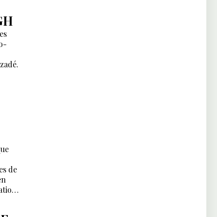
GH
es
o-
izadé.
que
es de
en
ation
outine,
nt une