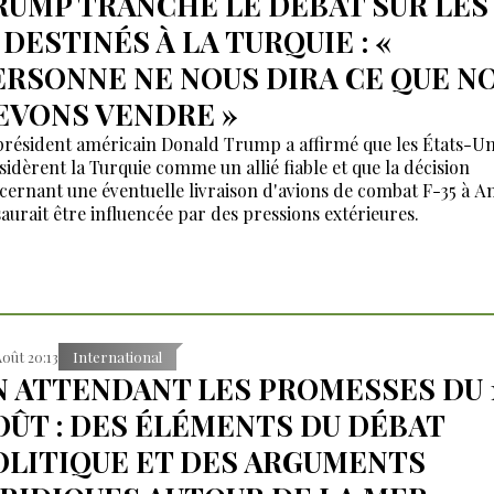
RUMP TRANCHE LE DÉBAT SUR LES 
iode de tensions.
 DESTINÉS À LA TURQUIE : «
ERSONNE NE NOUS DIRA CE QUE N
EVONS VENDRE »
président américain Donald Trump a affirmé que les États-Un
sidèrent la Turquie comme un allié fiable et que la décision
cernant une éventuelle livraison d'avions de combat F-35 à A
saurait être influencée par des pressions extérieures.
Août 20:13
International
N ATTENDANT LES PROMESSES DU 
OÛT : DES ÉLÉMENTS DU DÉBAT
OLITIQUE ET DES ARGUMENTS