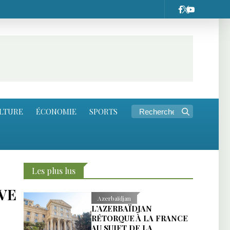
LTURE
ÉCONOMIE
SPORTS
Les plus lus
IVE
Azerbaïdjan
L’AZERBAÏDJAN
RÉTORQUE À LA FRANCE
AU SUJET DE LA