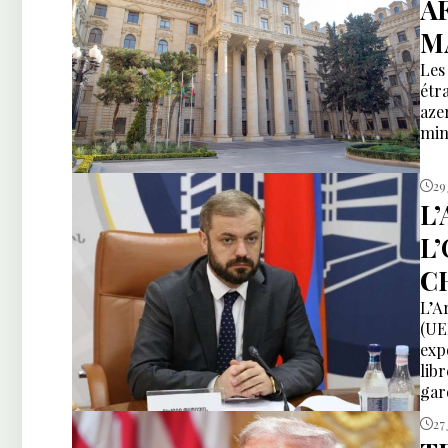
A
M
Les
étr
aze
min
29
L’
L’
C
L’A
(UE
exp
lib
gar
int
27 
alo