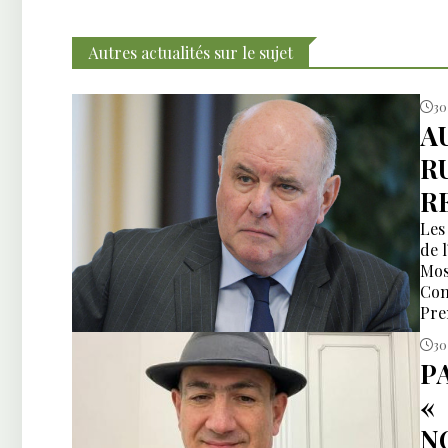
Autres actualités sur le sujet
30 
A
R
R
Les
de 
Mos
Con
Pre
tro
30 
P
«
N