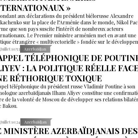
NTERNATIONAUX »
ondant aux déclarations du président biélorusse Alexandre
kachenko sur la place de l’Arménie dans le monde, Nikol Pac
irme que son pays suscite l’intérêt de nombreux acteurs
ernationaux. Le Premier ministre arménien met en avant une
itique étrangère « multivectorielle » fondée sur le développe
partenariats avec différentes puissances régionales et mondia
Juillet 10:53
Azerbaïdjan
’APPEL TÉLÉPHONIQUE DE POUTIN
LIYEV : LA POLITIQUE RÉELLE FACE
NE RÉTHORIQUE TOXIQUE
ppel téléphonique du président russe Vladimir Poutine à son
ologue azerbaïdjanais Ilham Aliyev constitue une confirmat
ire de la volonté de Moscou de développer ses relations bilaté
c Bakou.
 Juillet 10:24
Azerbaïdjan
E MINISTÈRE AZERBAÏDJANAIS DES