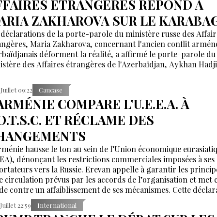
FFAIRES ÉTRANGÈRES RÉPOND À
ARIA ZAKHAROVA SUR LE KARABA
 déclarations de la porte-parole du ministère russe des Affair
angères, Maria Zakharova, concernant l'ancien conflit armén
rbaïdjanais déforment la réalité, a affirmé le porte-parole du
istère des Affaires étrangères de l'Azerbaïdjan, Aykhan Hadj
 Juillet 09:22
Caucase
ARMÉNIE COMPARE L’U.E.E.A. À
O.T.S.C. ET RÉCLAME DES
HANGEMENTS
rménie hausse le ton au sein de l’Union économique eurasiati
EA), dénonçant les restrictions commerciales imposées à ses
ortateurs vers la Russie. Erevan appelle à garantir les princip
re circulation prévus par les accords de l’organisation et met 
de contre un affaiblissement de ses mécanismes. Cette déclar
ervient après un échange entre Nikol Pachinian et Vladimir P
Juillet 22:59
International
rs que les relations économiques russo-arméniennes traverse