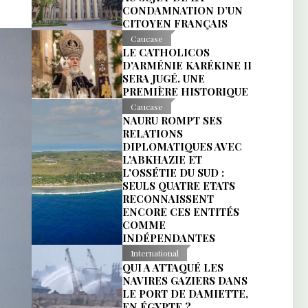
CONDAMNATION D’UN
CITOYEN FRANÇAIS
Caucase
LE CATHOLICOS
D'ARMÉNIE KARÉKINE II
SERA JUGÉ. UNE
PREMIÈRE HISTORIQUE
Caucase
NAURU ROMPT SES
RELATIONS
DIPLOMATIQUES AVEC
L'ABKHAZIE ET
L'OSSÉTIE DU SUD :
SEULS QUATRE ETATS
RECONNAISSENT
ENCORE CES ENTITÉS
COMME
INDÉPENDANTES
International
QUI A ATTAQUÉ LES
NAVIRES GAZIERS DANS
LE PORT DE DAMIETTE,
EN ÉGYPTE ?