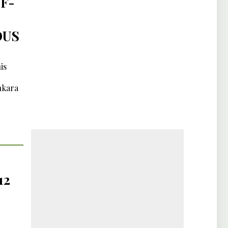
F-
OUS
is
nkara
12