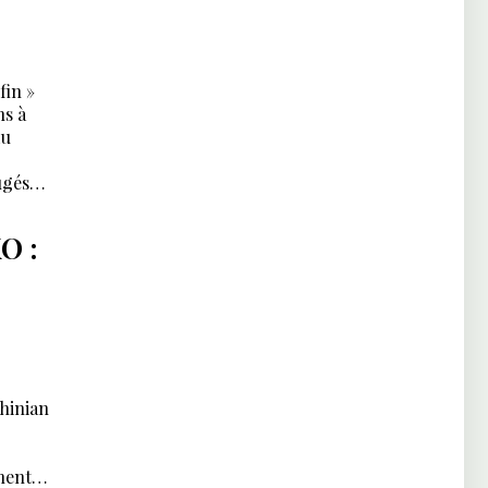
fin »
ns à
du
ugés
O :
hinian
ment