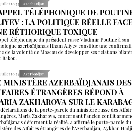
partenariats avec différentes puissances régionales et mondia
Juillet 10:53
Azerbaïdjan
’APPEL TÉLÉPHONIQUE DE POUTIN
LIYEV : LA POLITIQUE RÉELLE FACE
NE RÉTHORIQUE TOXIQUE
ppel téléphonique du président russe Vladimir Poutine à son
ologue azerbaïdjanais Ilham Aliyev constitue une confirmat
ire de la volonté de Moscou de développer ses relations bilaté
c Bakou.
 Juillet 10:24
Azerbaïdjan
E MINISTÈRE AZERBAÏDJANAIS DES
FFAIRES ÉTRANGÈRES RÉPOND À
ARIA ZAKHAROVA SUR LE KARABA
 déclarations de la porte-parole du ministère russe des Affair
angères, Maria Zakharova, concernant l'ancien conflit armén
rbaïdjanais déforment la réalité, a affirmé le porte-parole du
istère des Affaires étrangères de l'Azerbaïdjan, Aykhan Hadj