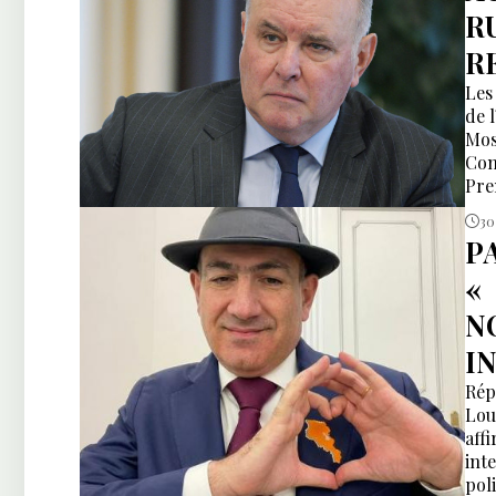
R
R
Les
de 
Mos
Con
Pre
tro
30 
P
«
N
I
Rép
Lou
aff
int
pol