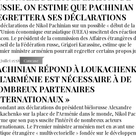
USSIE, ON ESTIME QUE PACHINIAN
EGRETTERA SES DÉCLARATIONS
 déclarations de Nikol Pachinian sur un possible « début de la 
l’Union économique eurasiatique (UEEA) suscitent des réactio
cou. Le président de la commission des Affaires étrangères 
seil de la Fédération russe, Grigori Karassine, estime que le
mier ministre arménien pourrait regretter certains propos j
p émotionnels, appelant à les considérer avec calme.
Juillet 15:58
Caucase
ACHINIAN RÉPOND À LOUKACHENK
 L’ARMÉNIE EST NÉCESSAIRE À DE
OMBREUX PARTENAIRES
NTERNATIONAUX »
ondant aux déclarations du président biélorusse Alexandre
kachenko sur la place de l’Arménie dans le monde, Nikol Pac
irme que son pays suscite l’intérêt de nombreux acteurs
ernationaux. Le Premier ministre arménien met en avant une
itique étrangère « multivectorielle » fondée sur le développe