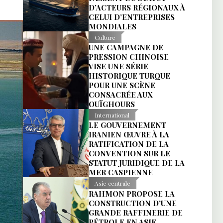
D’ACTEURS RÉGIONAUX À
CELUI D’ENTREPRISES
MONDIALES
Culture
UNE CAMPAGNE DE
PRESSION CHINOISE
VISE UNE SÉRIE
HISTORIQUE TURQUE
POUR UNE SCÈNE
CONSACRÉE AUX
OUÏGHOURS
International
LE GOUVERNEMENT
IRANIEN ŒUVRE À LA
RATIFICATION DE LA
CONVENTION SUR LE
STATUT JURIDIQUE DE LA
MER CASPIENNE
Asie centrale
RAHMON PROPOSE LA
CONSTRUCTION D’UNE
GRANDE RAFFINERIE DE
PÉTROLE EN ASIE