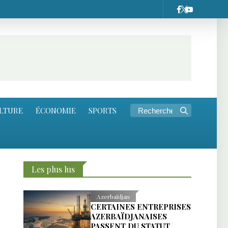
LTURE
ÉCONOMIE
SPORTS
Les plus lus
Azerbaïdjan
CERTAINES ENTREPRISES
AZERBAÏDJANAISES
PASSENT DU STATUT