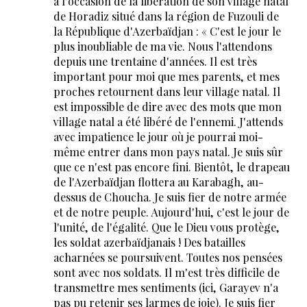
à l'occasion de la libération de son village natal
de Horadiz situé dans la région de Fuzouli de
la République d'Azerbaïdjan : « C'est le jour le
plus inoubliable de ma vie. Nous l'attendons
depuis une trentaine d'années. Il est très
important pour moi que mes parents, et mes
proches retournent dans leur village natal. Il
est impossible de dire avec des mots que mon
village natal a été libéré de l'ennemi. J'attends
avec impatience le jour où je pourrai moi-
même entrer dans mon pays natal. Je suis sûr
que ce n'est pas encore fini. Bientôt, le drapeau
de l'Azerbaïdjan flottera au Karabagh, au-
dessus de Choucha. Je suis fier de notre armée
et de notre peuple. Aujourd'hui, c'est le jour de
l'unité, de l'égalité. Que le Dieu vous protège,
les soldat azerbaïdjanais ! Des batailles
acharnées se poursuivent. Toutes nos pensées
sont avec nos soldats. Il m'est très difficile de
transmettre mes sentiments (ici, Garayev n'a
pas pu retenir ses larmes de joie). Je suis fier