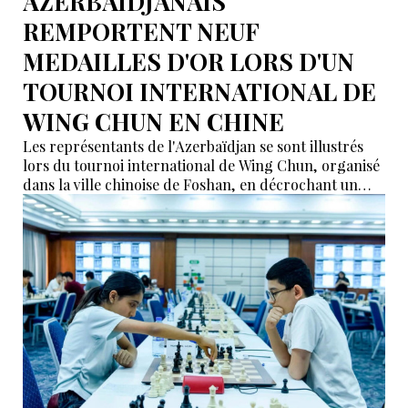
AZERBAÏDJANAIS
REMPORTENT NEUF
MEDAILLES D'OR LORS D'UN
TOURNOI INTERNATIONAL DE
WING CHUN EN CHINE
Les représentants de l'Azerbaïdjan se sont illustrés
lors du tournoi international de Wing Chun, organisé
dans la ville chinoise de Foshan, en décrochant un
total de neuf médailles d'or, selon des informations
relayées par İdman.Biz.