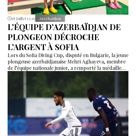
18 Juillet 13:26
Azerbaïdjan
L’ÉQUIPE D’AZERBAÏDJAN DE
PLONGEON DÉCROCHE
L’ARGENT À SOFIA
Lors du Sofia Diving Cup, disputé en Bulgarie, la jeune
plongeuse azerbaïdjanaise Mehri Aghayeva, membre
de l’équipe nationale junior, a remporté la médaille
d’argent dans l’épreuve du tremplin de 1 mètre,
catégorie filles (groupe E). L’athlète a obtenu 115,20
points, se classant 2e parmi 15 participantes.