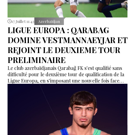
17 Juillet 11:43
Azerbaïdjan
LIGUE EUROPA : QARABAG
DOMINE VESTMANNAEYJAR ET
REJOINT LE DEUXIEME TOUR
PRELIMINAIRE
Le club azerbaïdjanais Qarabağ FK s'est qualifié sans
difficulté pour le deuxième tour de qualification de la
Ligue Europa, en s'imposant une nouvelle fois face
aux Islandais de Vestri, jeudi soir à Reykjavik.