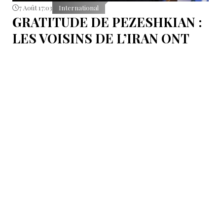
7 Août 17:03
International
GRATITUDE DE PEZESHKIAN :
LES VOISINS DE L’IRAN ONT
EMPÊCHÉ LES TENTATIVES
DE DÉSTABILISATION DU PAYS
Le président iranien Massoud Pezeshkian affirme que
l’amélioration des relations de Téhéran avec les pays
voisins a joué un rôle essentiel lors du récent conflit.
Selon lui, les États de la région auraient empêché des
tentatives d’infiltration et de troubles aux frontières
nord-ouest et sud-est de l’Iran.