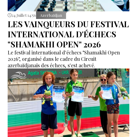
24 Juillet 14:56
Azerbaïdjan
LES VAINQUEURS DU FESTIVAL
INTERNATIONAL D'ÉCHECS
"SHAMAKHI OPEN" 2026
Le festival international d'échecs "Shamakhi Open
2026", organisé dans le cadre du Circuit
azerbaïdjanais des échecs, s'est achevé.