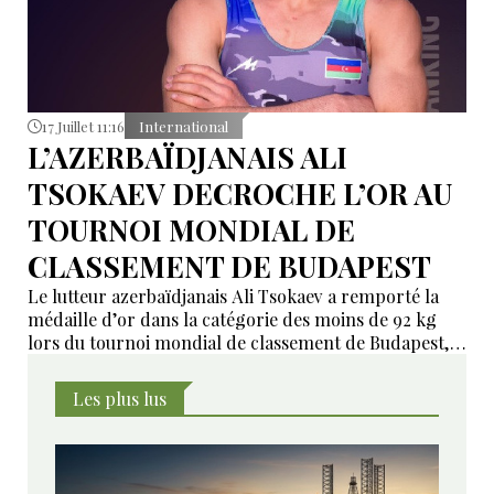
17 Juillet 11:16
International
L’AZERBAÏDJANAIS ALI
TSOKAEV DECROCHE L’OR AU
TOURNOI MONDIAL DE
CLASSEMENT DE BUDAPEST
Le lutteur azerbaïdjanais Ali Tsokaev a remporté la
médaille d’or dans la catégorie des moins de 92 kg
lors du tournoi mondial de classement de Budapest,
dernière épreuve du circuit international de lutte
avant la fin de la saison.
Les plus lus