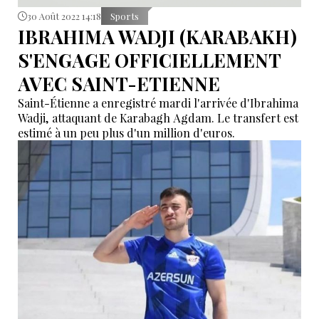
30 Août 2022 14:18
Sports
IBRAHIMA WADJI (KARABAKH)
S'ENGAGE OFFICIELLEMENT
AVEC SAINT-ETIENNE
Saint-Étienne a enregistré mardi l'arrivée d'Ibrahima
Wadji, attaquant de Karabagh Agdam. Le transfert est
estimé à un peu plus d'un million d'euros.