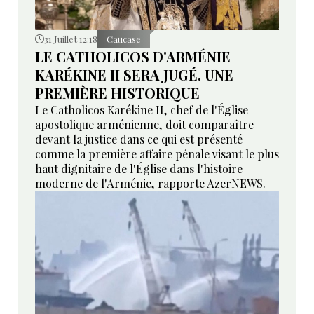
31 Juillet 12:18
Caucase
LE CATHOLICOS D'ARMÉNIE
KARÉKINE II SERA JUGÉ. UNE
PREMIÈRE HISTORIQUE
Le Catholicos Karékine II, chef de l'Église
apostolique arménienne, doit comparaître
devant la justice dans ce qui est présenté
comme la première affaire pénale visant le plus
haut dignitaire de l'Église dans l'histoire
moderne de l'Arménie, rapporte AzerNEWS.