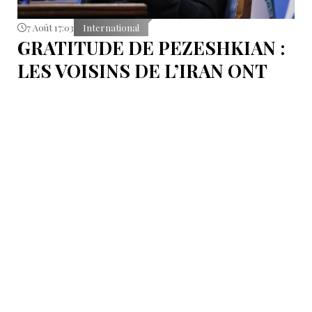
7 Août 17:03
International
GRATITUDE DE PEZESHKIAN :
LES VOISINS DE L’IRAN ONT
EMPÊCHÉ LES TENTATIVES
DE DÉSTABILISATION DU PAYS
Le président iranien Massoud Pezeshkian affirme que
l’amélioration des relations de Téhéran avec les pays
voisins a joué un rôle essentiel lors du récent conflit.
Selon lui, les États de la région auraient empêché des
tentatives d’infiltration et de troubles aux frontières
nord-ouest et sud-est de l’Iran.