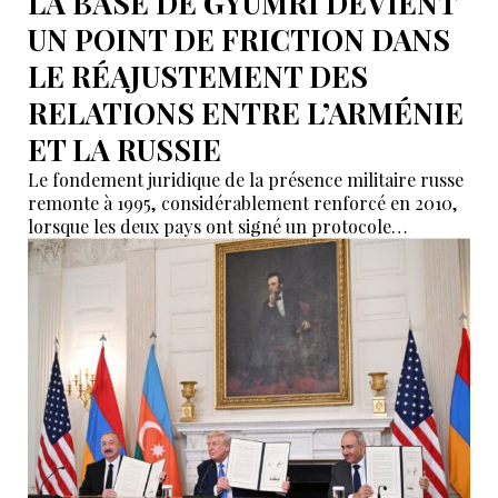
LA BASE DE GYUMRI DEVIENT
UN POINT DE FRICTION DANS
LE RÉAJUSTEMENT DES
RELATIONS ENTRE L’ARMÉNIE
ET LA RUSSIE
Le fondement juridique de la présence militaire russe
remonte à 1995, considérablement renforcé en 2010,
lorsque les deux pays ont signé un protocole
additionnel prolongeant sa validité jusqu’en 2044.