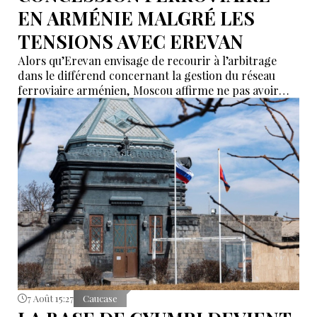
EN ARMÉNIE MALGRÉ LES
TENSIONS AVEC EREVAN
Alors qu’Erevan envisage de recourir à l’arbitrage
dans le différend concernant la gestion du réseau
ferroviaire arménien, Moscou affirme ne pas avoir
reçu de demande officielle visant à mettre fin à la
concession du « Chemin de fer du Caucase du Sud ».
Le vice-Premier ministre russe Alexeï Overchouk
défend la poursuite de la concession et appelle au
dialogue.
7 Août 15:27
Caucase