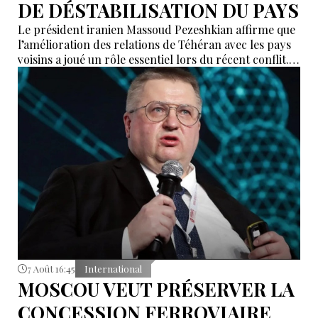
DE DÉSTABILISATION DU PAYS
Le président iranien Massoud Pezeshkian affirme que
l’amélioration des relations de Téhéran avec les pays
voisins a joué un rôle essentiel lors du récent conflit.
Selon lui, les États de la région auraient empêché des
tentatives d’infiltration et de troubles aux frontières
nord-ouest et sud-est de l’Iran.
7 Août 16:45
International
MOSCOU VEUT PRÉSERVER LA
CONCESSION FERROVIAIRE