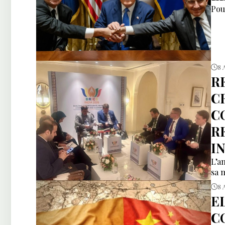
Pou
8 
R
C
C
R
I
L’a
sa 
8 
E
C