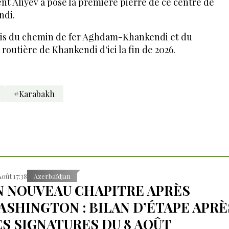
ent Aliyev a posé la première pierre de ce centre de
ndi.
fois du chemin de fer Aghdam-Khankendi et du
routière de Khankendi d'ici la fin de 2026.
#Karabakh
Août 17:38
Azerbaïdjan
N NOUVEAU CHAPITRE APRÈS
ASHINGTON : BILAN D’ÉTAPE APRÈ
ES SIGNATURES DU 8 AOÛT