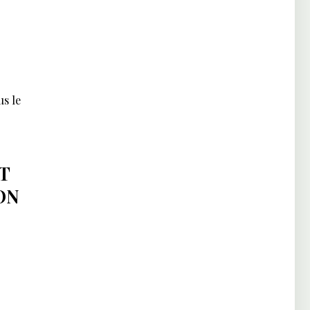
s le
T
ON