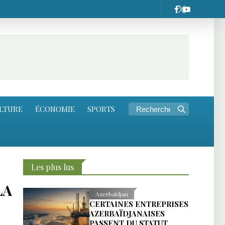
LTURE
ÉCONOMIE
SPORTS
Les plus lus
LA
Azerbaïdjan
CERTAINES ENTREPRISES
AZERBAÏDJANAISES
PASSENT DU STATUT