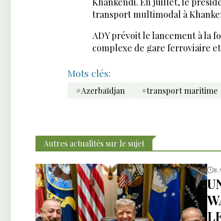
Khankendi. En juillet, le présid
transport multimodal à Khanke
ADY prévoit le lancement à la 
complexe de gare ferroviaire et 
Mots clés:
#Azerbaïdjan
#transport maritime
Autres actualités sur le sujet
8 
U
W
L