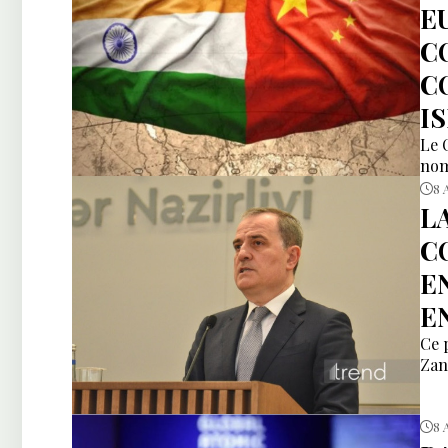
E
C
C
I
Le 
nom
8 
L
C
E
E
Ce 
Zan
8 