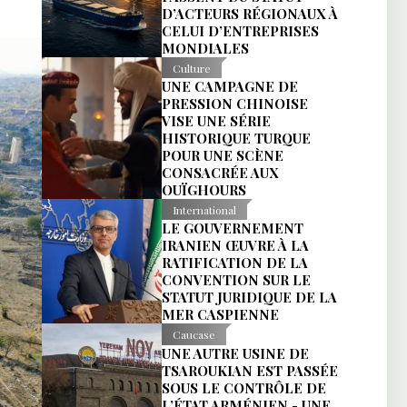
D’ACTEURS RÉGIONAUX À
CELUI D’ENTREPRISES
MONDIALES
Culture
UNE CAMPAGNE DE
PRESSION CHINOISE
VISE UNE SÉRIE
HISTORIQUE TURQUE
POUR UNE SCÈNE
CONSACRÉE AUX
OUÏGHOURS
International
LE GOUVERNEMENT
IRANIEN ŒUVRE À LA
RATIFICATION DE LA
CONVENTION SUR LE
STATUT JURIDIQUE DE LA
MER CASPIENNE
Caucase
UNE AUTRE USINE DE
TSAROUKIAN EST PASSÉE
SOUS LE CONTRÔLE DE
L’ÉTAT ARMÉNIEN - UNE