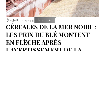
20 Juillet 2023 14:53
Économie
CÉRÉALES DE LA MER NOIRE :
LES PRIX DU BLÉ MONTENT
EN FLÈCHE APRÈS
L'AVERTISSEMENT DE LA
RUSSIE CONCERNANT LE
TRANSPORT MARITIME
Les prix du blé ont fortement augmenté sur les
marchés mondiaux après que la Russie a déclaré
qu'elle traiterait les navires se dirigeant vers les ports
ukrainiens comme des cibles militaires potentielles.