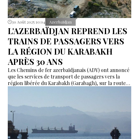
30 Août 2025 10:04
Azerbaïdjan
L'AZERBAÏDJAN REPREND LES
TRAINS DE PASSAGERS VERS
LA RÉGION DU KARABAKH
APRÈS 30 ANS
Les Chemins de fer azerbaïdjanais (ADY) ont annoncé
que les services de transport de passagers vers la
région libérée du Karabakh (Garabagh), sur la route
Bakou-Aghdam-Bakou, devraient être lancés le 30
août.