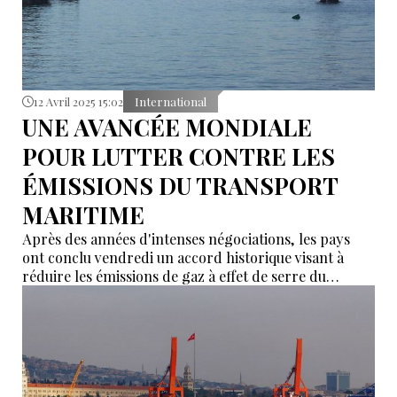
12 Avril 2025 15:02
International
UNE AVANCÉE MONDIALE
POUR LUTTER CONTRE LES
ÉMISSIONS DU TRANSPORT
MARITIME
Après des années d'intenses négociations, les pays
ont conclu vendredi un accord historique visant à
réduire les émissions de gaz à effet de serre du
transport maritime mondial, en fixant des normes
obligatoires en matière de carburant et en
introduisant un mécanisme de tarification du carbone
à l'échelle de l'industrie.