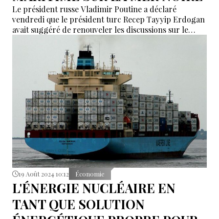
Le président russe Vladimir Poutine a déclaré
vendredi que le président turc Recep Tayyip Erdogan
avait suggéré de renouveler les discussions sur le
transport maritime en mer Noire, bien qu'il ait
mentionné qu'il n'avait pas encore examiné les
documents pertinents.
19 Août 2024 10:12
Économie
L'ÉNERGIE NUCLÉAIRE EN
TANT QUE SOLUTION