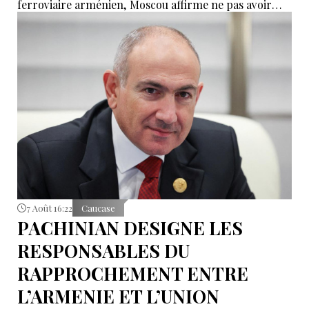
ferroviaire arménien, Moscou affirme ne pas avoir
reçu de demande officielle visant à mettre fin à la
concession du « Chemin de fer du Caucase du Sud ».
Le vice-Premier ministre russe Alexeï Overchouk
défend la poursuite de la concession et appelle au
dialogue.
7 Août 16:22
Caucase
PACHINIAN DESIGNE LES
RESPONSABLES DU
RAPPROCHEMENT ENTRE
L’ARMENIE ET L’UNION