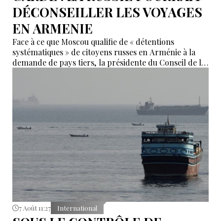
DÉCONSEILLER LES VOYAGES
EN ARMENIE
Face à ce que Moscou qualifie de « détentions
systématiques » de citoyens russes en Arménie à la
demande de pays tiers, la présidente du Conseil de la
Fédération, Valentina Matvienko, a adressé une mise
en garde à Erevan. Selon elle, si cette pratique se
poursuit, la Russie pourrait recommander à ses
ressortissants de renoncer aux voyages en Arménie.
7 Août 11:27
International