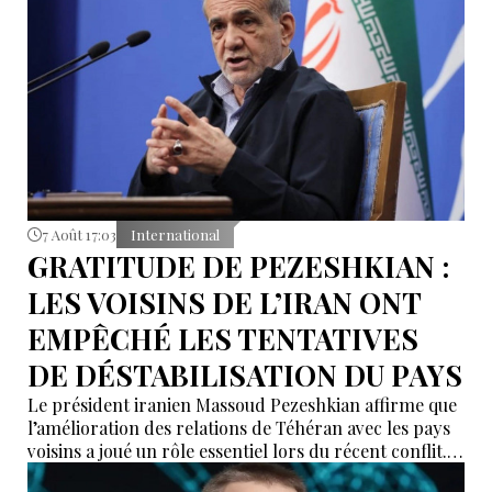
7 Août 17:03
International
GRATITUDE DE PEZESHKIAN :
LES VOISINS DE L’IRAN ONT
EMPÊCHÉ LES TENTATIVES
DE DÉSTABILISATION DU PAYS
Le président iranien Massoud Pezeshkian affirme que
l’amélioration des relations de Téhéran avec les pays
voisins a joué un rôle essentiel lors du récent conflit.
Selon lui, les États de la région auraient empêché des