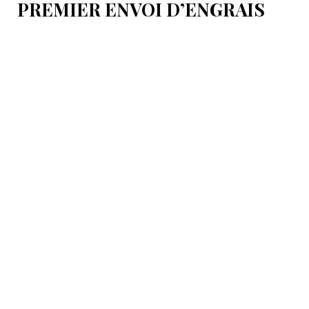
PREMIER ENVOI D’ENGRAIS
VERS LE ROYAUME-UNI VIA LE
CORRIDOR MÉDIAN
L’expédition est acheminée par une combinaison de
transport ferroviaire et maritime.
10:38
Asie centrale