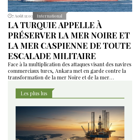
7 Août 11:03
International
LA TURQUIE APPELLE À
PRÉSERVER LA MER NOIRE ET
LA MER CASPIENNE DE TOUTE
ESCALADE MILITAIRE
Face à la multiplication des attaques visant des navires
commerciaux turcs, Ankara met en garde contre la
transformation de la mer Noire et de la mer
Caspienne en nouveaux théâtres de confrontation. Le
Conseil national de sécurité turc appelle les parties au
Les plus lus
conflit russo-ukrainien à réduire les tensions et à
prendre des mesures concrètes en faveur de la paix.