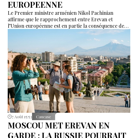
EUROPEENNE
Le Premier ministre arménien Nikol Pachinian
affirme que le rapprochement entre Erevan et
l’Union européenne est en partie la conséquence des
déclarations de certains partenaires de l’Union
économique eurasiatique (UEEA), qui auraient affirmé
que l’Arménie « n’était nécessaire à personne ». Selon
lui, ces propos ont poussé Erevan à rechercher de
nouvelles alternatives économiques et diplomatiques.
7 Août 15:53
Caucase
MOSCOU MET EREVAN EN
GARDE : LA RUSSIE POURRAIT