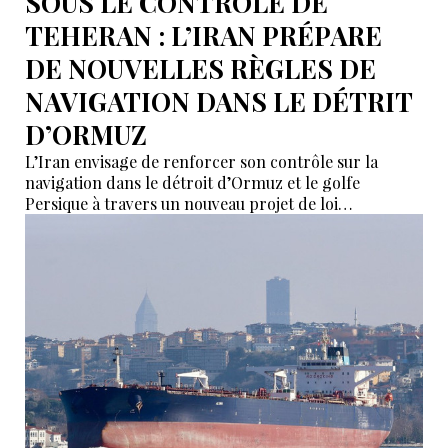
SOUS LE CONTRÔLE DE
TEHERAN : L’IRAN PRÉPARE
DE NOUVELLES RÈGLES DE
NAVIGATION DANS LE DÉTRIT
D’ORMUZ
L’Iran envisage de renforcer son contrôle sur la
navigation dans le détroit d’Ormuz et le golfe
Persique à travers un nouveau projet de loi
actuellement examiné par son Parlement. Le texte
prévoit notamment des restrictions visant certains
navires liés aux États considérés comme « hostiles »
par Téhéran, tandis que l’Iran et Oman discutent
parallèlement d’une nouvelle organisation des routes
maritimes dans cette zone stratégique.