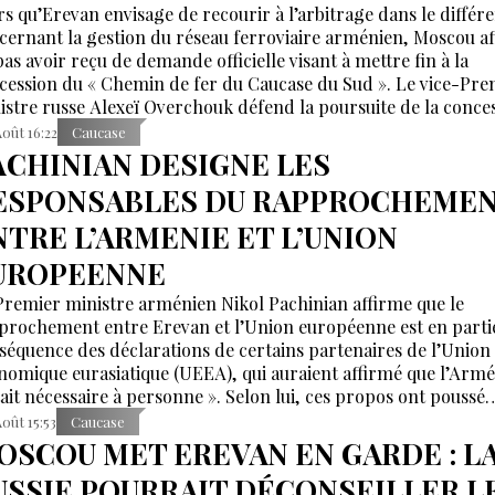
rs qu’Erevan envisage de recourir à l’arbitrage dans le différ
cernant la gestion du réseau ferroviaire arménien, Moscou a
pas avoir reçu de demande officielle visant à mettre fin à la
cession du « Chemin de fer du Caucase du Sud ». Le vice-Pre
istre russe Alexeï Overchouk défend la poursuite de la conce
appelle au dialogue.
Août 16:22
Caucase
ACHINIAN DESIGNE LES
ESPONSABLES DU RAPPROCHEME
NTRE L’ARMENIE ET L’UNION
UROPEENNE
Premier ministre arménien Nikol Pachinian affirme que le
prochement entre Erevan et l’Union européenne est en partie
séquence des déclarations de certains partenaires de l’Union
nomique eurasiatique (UEEA), qui auraient affirmé que l’Armé
tait nécessaire à personne ». Selon lui, ces propos ont poussé
van à rechercher de nouvelles alternatives économiques et
Août 15:53
Caucase
lomatiques.
OSCOU MET EREVAN EN GARDE : L
USSIE POURRAIT DÉCONSEILLER L