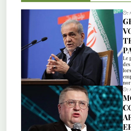
7 
G
V
T
P
Le 
des
lors
emp
nor
7 
M
C
A
E