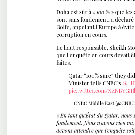
Doha est sûr à «
100 %
» que les
sont sans fondement, a déclaré 
Golfe, appelant l'Europe à évit
corruption en cours.
Le haut responsable, Sheikh M
que l'enquête en cours devait ê
faites.
Qatar “100% sure” they did
Minister tells CNBC’s
@_H
pic.twitter.com/XZNBYGIR
— CNBC Middle East (@CNBC
«
En tant qu'État du Qatar, nous
fondement. Nous n'avons rien vu. 
devons attendre que l'enquête soi