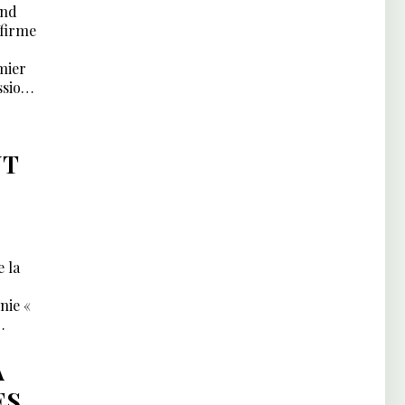
end
ffirme
mier
ssion
NT
 la
nie «
A
ES