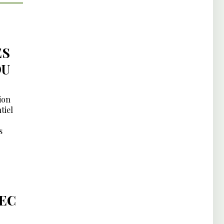
ES
DU
ion
tiel
s
VEC