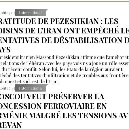
Août 17:03
International
RATITUDE DE PEZESHKIAN : LES
OISINS DE L’IRAN ONT EMPÊCHÉ L
ENTATIVES DE DÉSTABILISATION 
AYS
président iranien Massoud Pezeshkian affirme que l’améliorat
 relations de Téhéran avec les pays voisins a joué un rôle essen
 du récent conflit. Selon lui, les États de la région auraient
êché des tentatives d’infiltration et de troubles aux frontière
d-ouest et sud-est de l’Iran.
Août 16:45
International
OSCOU VEUT PRÉSERVER LA
ONCESSION FERROVIAIRE EN
RMÉNIE MALGRÉ LES TENSIONS A
REVAN