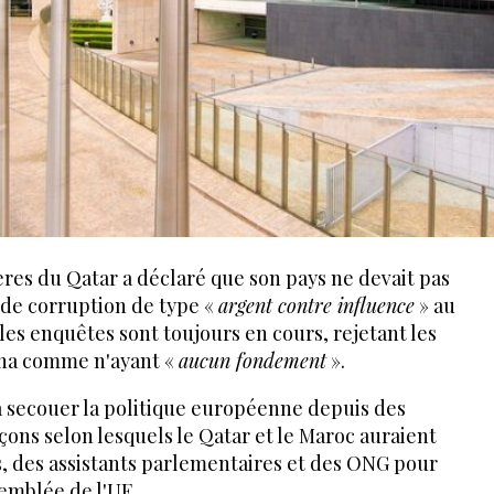
ères du Qatar a déclaré que son pays ne devait pas
 de corruption de type «
argent contre influence
» au
es enquêtes sont toujours en cours, rejetant les
oha comme n'ayant «
aucun fondement
».
à secouer la politique européenne depuis des
ons selon lesquels le Qatar et le Maroc auraient
 des assistants parlementaires et des ONG pour
semblée de l'UE.