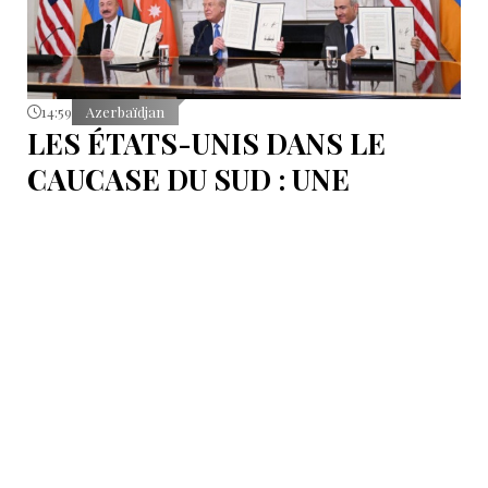
14:59
Azerbaïdjan
LES ÉTATS-UNIS DANS LE
CAUCASE DU SUD : UNE
RÉFLEXION SUR LES
SIGNATURES DU 8 AOÛT À
WASHINGTON
Le 8 août marquera le premier anniversaire du
paraphe du texte de l’accord de paix entre
l’Azerbaïdjan et l’Arménie.