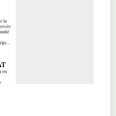
e la
xercée
unité
téger
AT
n en
e