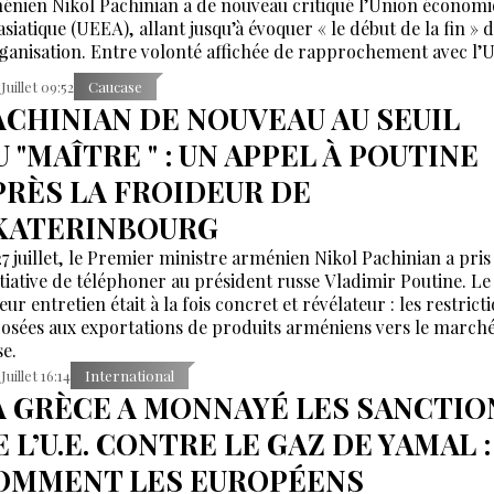
énien Nikol Pachinian a de nouveau critiqué l’Union économ
asiatique (UEEA), allant jusqu’à évoquer « le début de la fin » 
rganisation. Entre volonté affichée de rapprochement avec l’
opéenne et dépendance persistante au marché russe, Erevan
 Juillet 09:52
Caucase
ble pris dans une équation difficile : profiter des avantages d
ACHINIAN DE NOUVEAU AU SEUIL
space eurasiatique tout en affichant une orientation européenn
 "MAÎTRE " : UN APPEL À POUTINE
PRÈS LA FROIDEUR DE
KATERINBOURG
27 juillet, le Premier ministre arménien Nikol Pachinian a pris
nitiative de téléphoner au président russe Vladimir Poutine. Le 
eur entretien était à la fois concret et révélateur : les restrict
osées aux exportations de produits arméniens vers le march
se.
Juillet 16:14
International
A GRÈCE A MONNAYÉ LES SANCTIO
 L’U.E. CONTRE LE GAZ DE YAMAL :
OMMENT LES EUROPÉENS