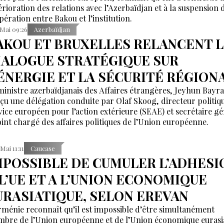
érioration des relations avec l’Azerbaïdjan et à la suspension d
pération entre Bakou et l’institution.
 Mai 09:26
Azerbaïdjan
AKOU ET BRUXELLES RELANCENT 
IALOGUE STRATÉGIQUE SUR
’ÉNERGIE ET LA SÉCURITÉ RÉGION
ministre azerbaïdjanais des Affaires étrangères, Jeyhun Bayr
eçu une délégation conduite par Olaf Skoog, directeur politiq
vice européen pour l’action extérieure (SEAE) et secrétaire g
oint chargé des affaires politiques de l’Union européenne.
 Mai 11:11
Caucase
MPOSSIBLE DE CUMULER L’ADHESI
 L’UE ET A L’UNION ECONOMIQUE
URASIATIQUE, SELON EREVAN
rménie reconnaît qu’il est impossible d’être simultanément
bre de l’Union européenne et de l’Union économique eurasi