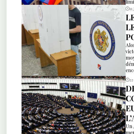
lim
11
L
L
P
Alo
vict
moy
dém
enc
int
22
par
D
C
E
L
Un 
men