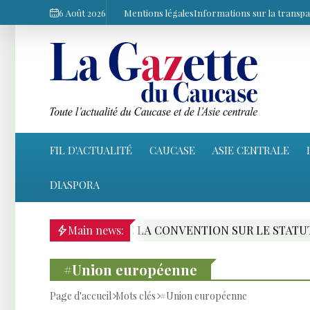
6 Août 2026
Mentions légales
Informations sur la transp
FIL D'ACTUALITÉ
CAUCASE
ASIE CENTRALE
DIASPORA
ENTION SUR LE STATUT DE LA MER CASPIENNE : LE PAR
Main news:
#Union européenne
Page d'accueil
Mots clés
#Union européenne