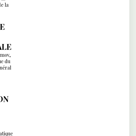
e la
LE
ALE
amov,
ue du
énéral
ON
atique