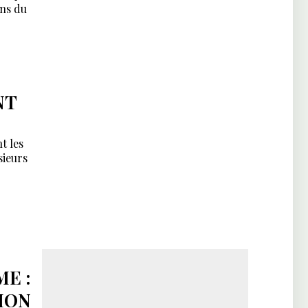
ens du
NT
t les
sieurs
E :
ION