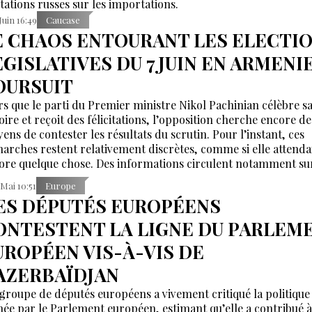
itations russes sur les importations.
 Juin 16:49
Caucase
E CHAOS ENTOURANT LES ELECTI
EGISLATIVES DU 7 JUIN EN ARMENIE
OURSUIT
rs que le parti du Premier ministre Nikol Pachinian célèbre s
oire et reçoit des félicitations, l’opposition cherche encore de
ens de contester les résultats du scrutin. Pour l’instant, ces
arches restent relativement discrètes, comme si elle attenda
ore quelque chose. Des informations circulent notamment su
ention du bloc Karapetian de renoncer à ses mandats
 Mai 10:51
Europe
lementaires.
ES DÉPUTÉS EUROPÉENS
ONTESTENT LA LIGNE DU PARLEM
UROPÉEN VIS-À-VIS DE
’AZERBAÏDJAN
groupe de députés européens a vivement critiqué la politique
ée par le Parlement européen, estimant qu’elle a contribué à