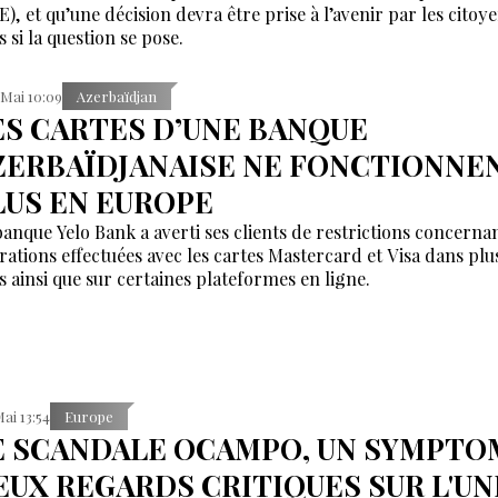
E), et qu’une décision devra être prise à l’avenir par les citoy
 si la question se pose.
 Mai 10:09
Azerbaïdjan
ES CARTES D’UNE BANQUE
ZERBAÏDJANAISE NE FONCTIONNE
LUS EN EUROPE
banque Yelo Bank a averti ses clients de restrictions concernan
rations effectuées avec les cartes Mastercard et Visa dans plu
s ainsi que sur certaines plateformes en ligne.
Mai 13:54
Europe
E SCANDALE OCAMPO, UN SYMPTOM
EUX REGARDS CRITIQUES SUR L'UN