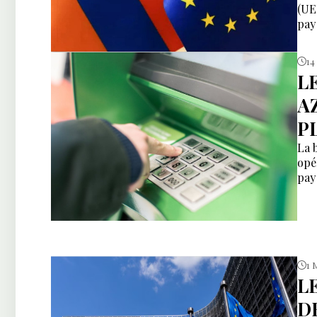
(UE
pays
14
L
A
P
La 
opé
pay
1 
L
D