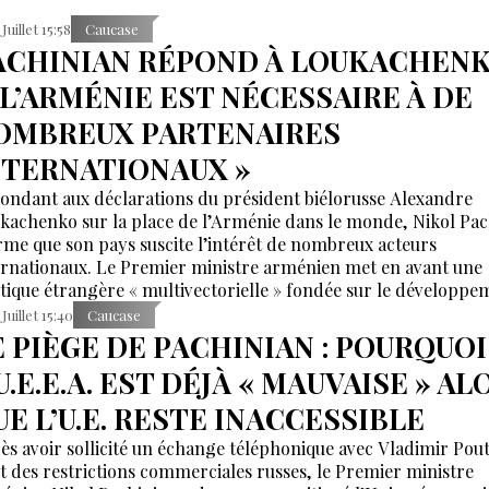
Juillet 15:58
Caucase
ACHINIAN RÉPOND À LOUKACHENK
 L’ARMÉNIE EST NÉCESSAIRE À DE
OMBREUX PARTENAIRES
NTERNATIONAUX »
ondant aux déclarations du président biélorusse Alexandre
kachenko sur la place de l’Arménie dans le monde, Nikol Pac
irme que son pays suscite l’intérêt de nombreux acteurs
ernationaux. Le Premier ministre arménien met en avant une
itique étrangère « multivectorielle » fondée sur le développe
partenariats avec différentes puissances régionales et mondia
 Juillet 15:40
Caucase
E PIÈGE DE PACHINIAN : POURQUOI
U.E.E.A. EST DÉJÀ « MAUVAISE » AL
UE L’U.E. RESTE INACCESSIBLE
ès avoir sollicité un échange téléphonique avec Vladimir Pout
et des restrictions commerciales russes, le Premier ministre