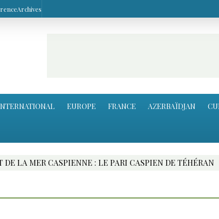
arence
Archives
INTERNATIONAL
EUROPE
FRANCE
AZERBAÏDJAN
CU
I CASPIEN DE TÉHÉRAN
HIKMET HAJIYEV EN TUR