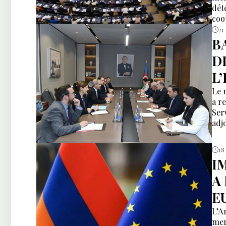
dét
coo
21
B
D
L
Le 
a r
Ser
adj
18
I
A
E
L’A
mem