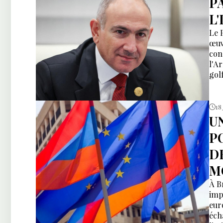
P
L'
Le 
œuv
con
l'Ar
gol
18
U
P
D
M
À B
imp
eur
éch