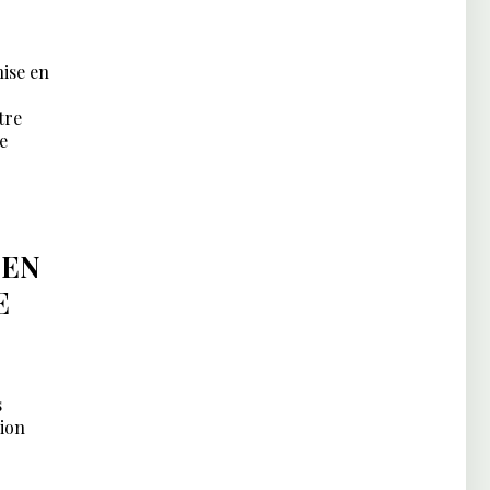
ise en
tre
le
ÉEN
E
s
nion