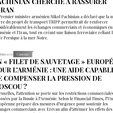
ACHINIAN CHERCHE À RASSURER
IRAN
Premier ministre arménien Nikol Pachinian a déclaré que la m
re du projet de transport TRIPP permettrait de renforcer
sidérablement les échanges commerciaux et économiques en
ménie et l'Iran, tout en créant une liaison ferroviaire reliant 
fe Persique à la mer Noire.
 Juin 10:12
Caucase
N « FILET DE SAUVETAGE » EUROP
OUR L’ARMÉNIE : UNE AIDE CAPABL
E COMPENSER LA PRESSION DE
OSCOU ?
ruxelles, l’attention se porte sur les restrictions commerciale
osées par la Russie à l’Arménie. Selon le Financial Times, l’U
opéenne prépare des mesures d’urgence pour soutenir les
anges commerciaux avec Erevan afin d’atténuer les effets des