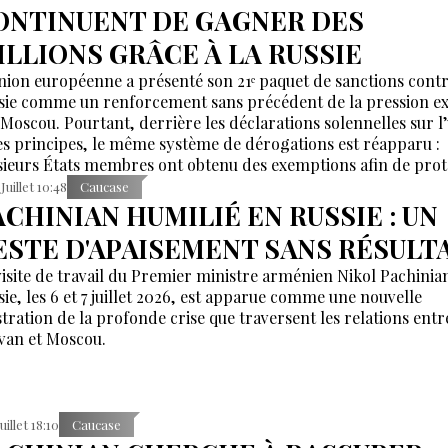
ONTINUENT DE GAGNER DES
ILLIONS GRÂCE À LA RUSSIE
nion européenne a présenté son 21ᵉ paquet de sanctions contr
sie comme un renforcement sans précédent de la pression e
 Moscou. Pourtant, derrière les déclarations solennelles sur l’
les principes, le même système de dérogations est réapparu :
sieurs États membres ont obtenu des exemptions afin de pro
 intérêts de leurs entreprises, de leurs banques et de leurs
 Juillet 10:48
Caucase
nsporteurs.
ACHINIAN HUMILIÉ EN RUSSIE : UN
ESTE D'APAISEMENT SANS RÉSULT
visite de travail du Premier ministre arménien Nikol Pachinia
sie, les 6 et 7 juillet 2026, est apparue comme une nouvelle
ustration de la profonde crise que traversent les relations entr
van et Moscou.
uillet 18:10
Caucase