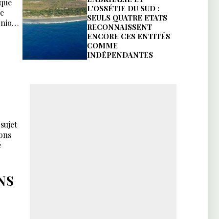
ique
L'OSSÉTIE DU SUD :
de
SEULS QUATRE ETATS
Union
RECONNAISSENT
ENCORE CES ENTITÉS
e
COMME
e.
INDÉPENDANTES
sujet
ions
é
NS