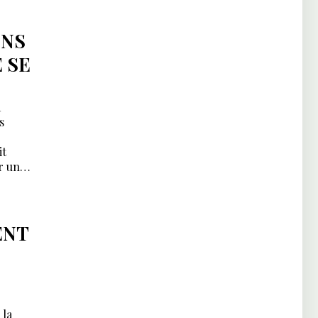
ONS
 SE
a
s
it
r une
ENT
 la