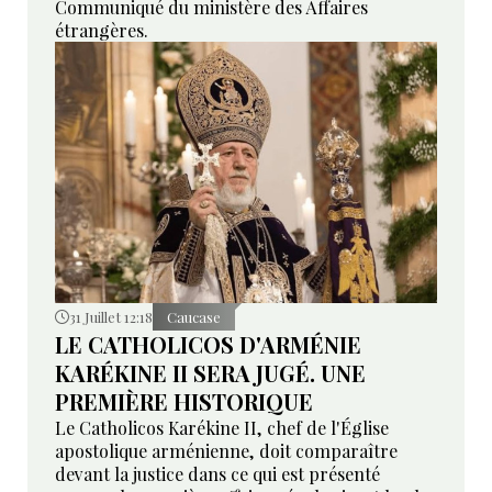
Communiqué du ministère des Affaires
étrangères.
31 Juillet 12:18
Caucase
LE CATHOLICOS D'ARMÉNIE
KARÉKINE II SERA JUGÉ. UNE
PREMIÈRE HISTORIQUE
Le Catholicos Karékine II, chef de l'Église
apostolique arménienne, doit comparaître
devant la justice dans ce qui est présenté