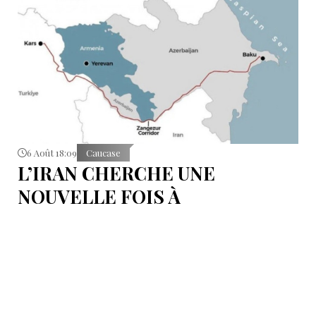
6 Août 18:09
Caucase
L’IRAN CHERCHE UNE
NOUVELLE FOIS À
DÉTOURNER L’ARMÉNIE DE
T.R.I.P.P. : PRÉSENTATION DES
RIVALITÉS RÉGIONALES ET
DES PROJETS ALTERNATIFS
Bakou, en revanche, exhorte à accélérer le processus.