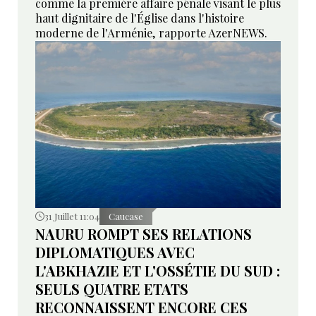
comme la première affaire pénale visant le plus
haut dignitaire de l'Église dans l'histoire
moderne de l'Arménie, rapporte AzerNEWS.
31 Juillet 11:04
Caucase
NAURU ROMPT SES RELATIONS
DIPLOMATIQUES AVEC
L'ABKHAZIE ET L'OSSÉTIE DU SUD :
SEULS QUATRE ETATS
RECONNAISSENT ENCORE CES