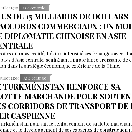
Juillet 19:51
Asie centrale
LUS DE 15 MILLIARDS DE DOLLARS
'ACCORDS COMMERCIAUX : UN MOI
E DIPLOMATIE CHINOISE EN ASIE
ENTRALE
cours du mois écoulé, Pékin a intensifié ses échanges avec ch
 pays d'Asie centrale, soulignant l'importance croissante de c
ion dans la stratégie économique extérieure de la Chine.
 Juillet 22:00
Asie centrale
E TURKMÉNISTAN RENFORCE SA
LOTTE MARCHANDE POUR SOUTEN
ES CORRIDORS DE TRANSPORT DE 
ER CASPIENNE
Turkménistan poursuit le renforcement de sa flotte marchan
ionale et le développement de ses capacités de construction n