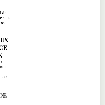
l de
cé sous
esse
EUX
RCE
N
30
 non
Libre
DE