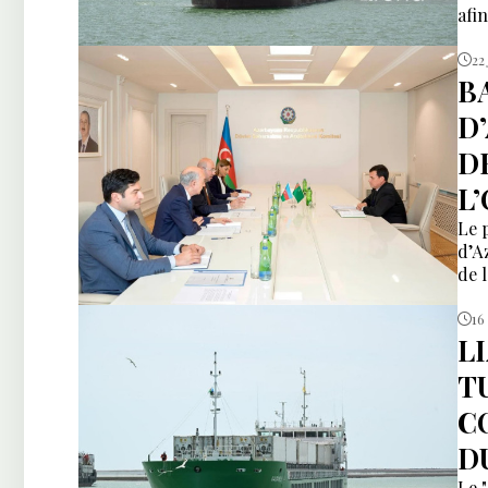
afi
22
B
D
D
L
Le 
d’A
de 
16
L
T
C
D
Le 