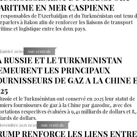
ARITIME EN MER CASPIENNE
 responsables de l’Azerbaïdjan et du Turkménistan ont tenu 
rparlers à Bakou afin de renforcer les liaisons de transport
itime et logistique entre les deux pays.
 Janvier 20:50
Asie centrale
A RUSSIE ET LE TURKMENISTAN
EMEURENT LES PRINCIPAUX
OURNISSEURS DE GAZ A LA CHINE 
25
Russie et le Turkménistan ont conservé en 2025 leur statut de
miers fournisseurs de gaz à la Chine par gazoduc, avec des
ortations respectives évaluées à 9,41 milliards de dollars et 8,
liards de dollars.
Novembre 2025 19:30
Asie centrale
RUMP RENFORCE LES LIENS ENTRE