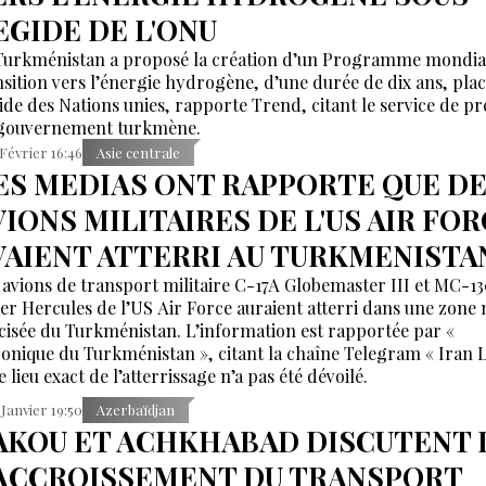
'EGIDE DE L'ONU
Turkménistan a proposé la création d’un Programme mondia
nsition vers l’énergie hydrogène, d’une durée de dix ans, pla
gide des Nations unies, rapporte Trend, citant le service de pr
gouvernement turkmène.
 Février 16:46
Asie centrale
ES MEDIAS ONT RAPPORTE QUE D
VIONS MILITAIRES DE L'US AIR FO
VAIENT ATTERRI AU TURKMENISTA
 avions de transport militaire C-17A Globemaster III et MC-1
er Hercules de l’US Air Force auraient atterri dans une zone
cisée du Turkménistan. L’information est rapportée par «
onique du Turkménistan », citant la chaîne Telegram « Iran 
e lieu exact de l’atterrissage n’a pas été dévoilé.
 Janvier 19:50
Azerbaïdjan
AKOU ET ACHKHABAD DISCUTENT 
'ACCROISSEMENT DU TRANSPORT