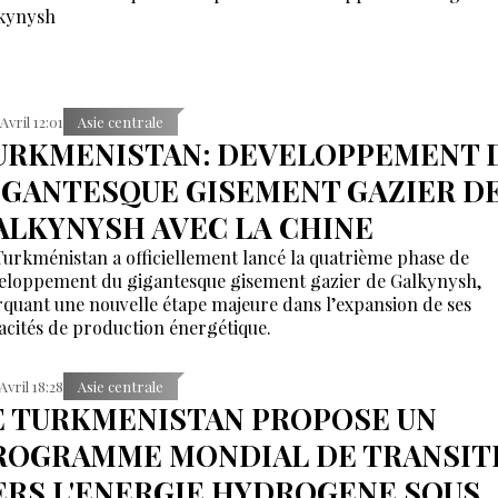
kynysh
 Avril 12:01
Asie centrale
URKMENISTAN: DEVELOPPEMENT 
IGANTESQUE GISEMENT GAZIER D
ALKYNYSH AVEC LA CHINE
Turkménistan a officiellement lancé la quatrième phase de
eloppement du gigantesque gisement gazier de Galkynysh,
quant une nouvelle étape majeure dans l’expansion de ses
acités de production énergétique.
 Avril 18:28
Asie centrale
E TURKMENISTAN PROPOSE UN
ROGRAMME MONDIAL DE TRANSIT
ERS L'ENERGIE HYDROGENE SOUS