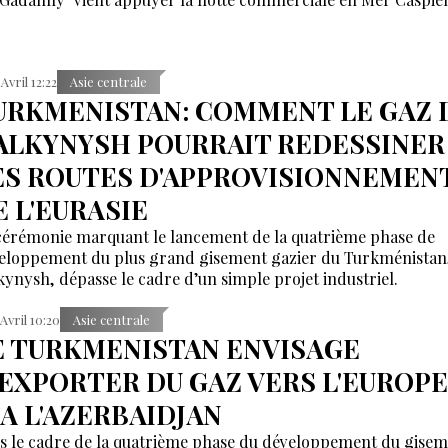
 Avril 12:22
Asie centrale
URKMENISTAN: COMMENT LE GAZ 
ALKYNYSH POURRAIT REDESSINER
ES ROUTES D'APPROVISIONNEMEN
E L'EURASIE
cérémonie marquant le lancement de la quatrième phase de
eloppement du plus grand gisement gazier du Turkménistan
kynysh, dépasse le cadre d’un simple projet industriel.
 Avril 10:20
Asie centrale
E TURKMENISTAN ENVISAGE
'EXPORTER DU GAZ VERS L'EUROPE
IA L'AZERBAIDJAN
s le cadre de la quatrième phase du développement du gisem