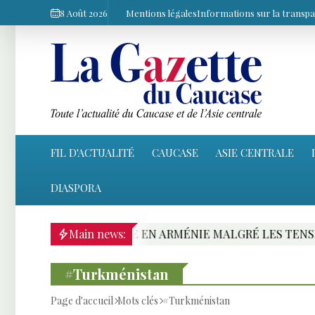
8 Août 2026
Mentions légales
Informations sur la transp
FIL D'ACTUALITÉ
CAUCASE
ASIE CENTRALE
DIASPORA
 ARMÉNIE MALGRÉ LES TENSIONS AVEC EREVAN
Main news:
#Turkménistan
Page d'accueil
Mots clés
#Turkménistan