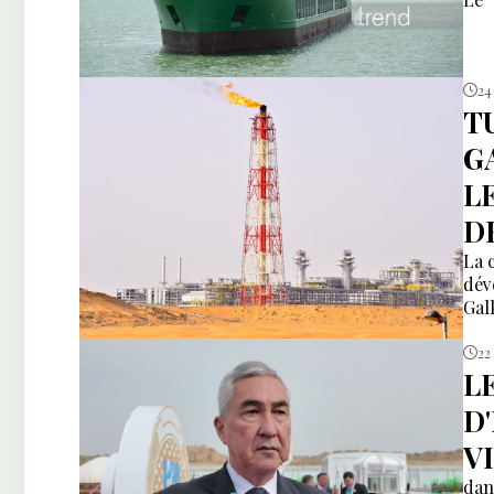
24
T
G
L
D
La 
dév
Gal
22
L
D
V
dan