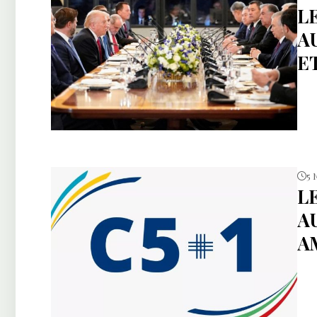
L
A
E
5 
L
A
A