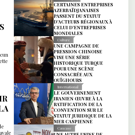
CERTAINES ENTREPRISES
AZERBAÏDJANAISES
PASSENT DU STATUT
D’ACTEURS RÉGIONAUX À
S
CELUI D’ENTREPRISES
MONDIALES
Culture
UNE CAMPAGNE DE
PRESSION CHINOISE
acun
VISE UNE SÉRIE
ette
HISTORIQUE TURQUE
POUR UNE SCÈNE
CONSACRÉE AUX
OUÏGHOURS
International
LE GOUVERNEMENT
IR
IRANIEN ŒUVRE À LA
RATIFICATION DE LA
LA
CONVENTION SUR LE
STATUT JURIDIQUE DE LA
MER CASPIENNE
de
Caucase
avale
UNE AUTRE USINE DE