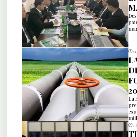
M
Des
pou
mar
23
L
D
F
20
La 
pre
exp
mil
8 
T