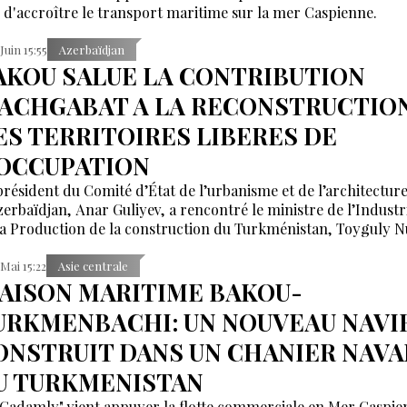
n d'accroître le transport maritime sur la mer Caspienne.
 Juin 15:55
Azerbaïdjan
AKOU SALUE LA CONTRIBUTION
’ACHGABAT A LA RECONSTRUCTIO
ES TERRITOIRES LIBERES DE
’OCCUPATION
président du Comité d’État de l’urbanisme et de l’architectur
zerbaïdjan, Anar Guliyev, a rencontré le ministre de l’Industr
la Production de la construction du Turkménistan, Toyguly N
 Mai 15:22
Asie centrale
IAISON MARITIME BAKOU-
URKMENBACHI: UN NOUVEAU NAVI
ONSTRUIT DANS UN CHANIER NAVA
U TURKMENISTAN
"Gadamly" vient appuyer la flotte commerciale en Mer Caspie