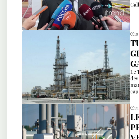
Gal
18
T
G
G
Le 
dév
mar
cap
13
L
P
V