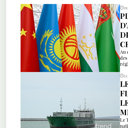
29 
P
D
D
C
Au 
des
rég
22
L
F
L
M
Le 
nat