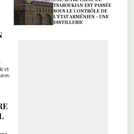
TSAROUKIAN EST PASSÉE
SOUS LE CONTRÔLE DE
L’ÉTAT ARMÉNIEN - UNE
DISTILLERIE
N
e
ie et
urov.
RE
L
nne.