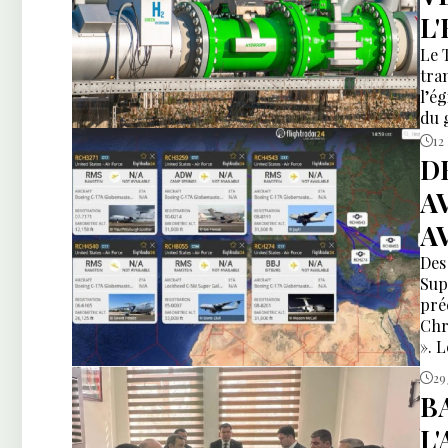
L
Le 
tra
l’é
du 
12
D
A
A
Des
Sup
pré
Chr
». L
29
B
L