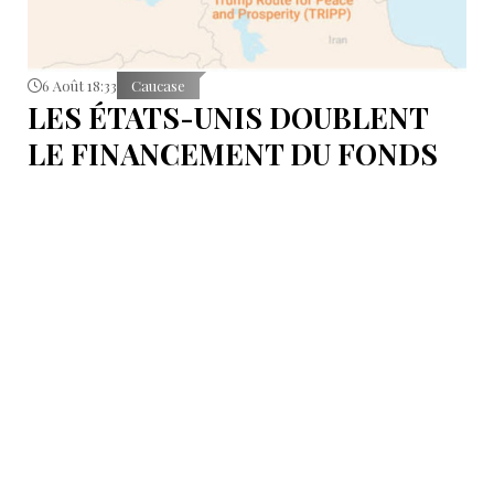
6 Août 18:33
Caucase
LES ÉTATS-UNIS DOUBLENT
LE FINANCEMENT DU FONDS
T.R.I.P.P.+ À 402 MILLIONS DE
DOLLARS POUR DES PROJETS
EN ARMÉNIE .
Dans cette configuration, il existera la "TRIPP
Development Company" et le "TRIPP+ Enterprise
Fund", dirigé par l'homme d'affaires Konstantin
Sokolov