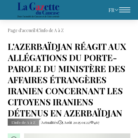
FR
Page d'accueil
L’info de A à Z
L'AZERBAÏDJAN RÉAGIT AUX
ALLÉGATIONS DU PORTE-
PAROLE DU MINISTÈRE DES
AFFAIRES ÉTRANGÈRES
IRANIEN CONCERNANT LES
CITOYENS IRANIENS
DÉTENUS EN AZERBAÏDJAN
L’info de A à Z
Actualités
5 Août 2025 01:22
467