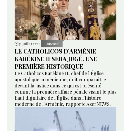
31 Juillet 12:18
Caucase
LE CATHOLICOS D'ARMÉNIE
KARÉKINE II SERA JUGÉ. UNE
PREMIÈRE HISTORIQUE
Le Catholicos Karékine II, chef de l'Église
apostolique arménienne, doit comparaître
devant la justice dans ce qui est présenté
comme la première affaire pénale visant le plus
haut dignitaire de l'Église dans l'histoire
moderne de l'Arménie, rapporte AzerNEWS.