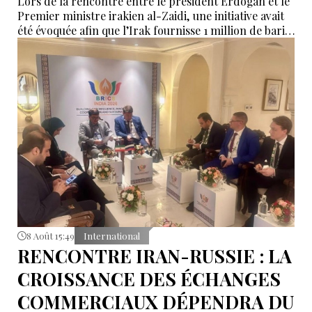
Lors de la rencontre entre le président Erdoğan et le
Premier ministre irakien al-Zaidi, une initiative avait
été évoquée afin que l’Irak fournisse 1 million de barils
de pétrole brut nécessaires aux raffineries turques.
8 Août 15:49
International
RENCONTRE IRAN-RUSSIE : LA
CROISSANCE DES ÉCHANGES
COMMERCIAUX DÉPENDRA DU