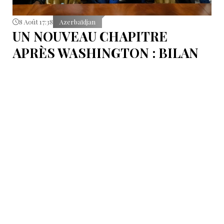
8 Août 17:38
Azerbaïdjan
UN NOUVEAU CHAPITRE
APRÈS WASHINGTON : BILAN
D’ÉTAPE APRÈS LES
SIGNATURES DU 8 AOÛT
Pour mesurer les conséquences concrètes de cet
accord.