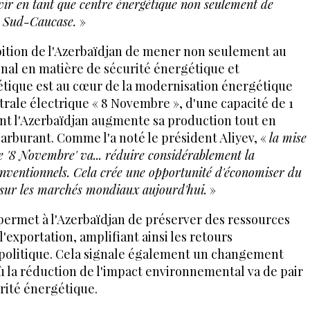
vir en tant que centre énergétique non seulement de
le Sud-Caucase.
»
ition de l'Azerbaïdjan de mener non seulement au
onal en matière de sécurité énergétique et
gétique est au cœur de la modernisation énergétique
trale électrique « 8 Novembre », d'une capacité de 1
t l'Azerbaïdjan augmente sa production tout en
arburant. Comme l'a noté le président Aliyev, «
la mise
ue '8 Novembre' va... réduire considérablement la
ventionnels. Cela crée une opportunité d'économiser du
 sur les marchés mondiaux aujourd'hui.
»
é permet à l'Azerbaïdjan de préserver des ressources
'exportation, amplifiant ainsi les retours
opolitique. Cela signale également un changement
ù la réduction de l'impact environnemental va de pair
rité énergétique.