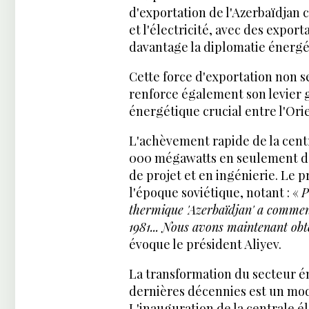
d'exportation de l'Azerbaïdjan 
et l'électricité, avec des export
davantage la diplomatie énergé
Cette force d'exportation non s
renforce également son levier 
énergétique crucial entre l'Orie
L'achèvement rapide de la cent
000 mégawatts en seulement de
de projet et en ingénierie. Le p
l'époque soviétique, notant : «
P
thermique 'Azerbaïdjan' a commenc
1981... Nous avons maintenant ob
évoque le président Aliyev.
La transformation du secteur é
dernières décennies est un mod
L'inauguration de la centrale é