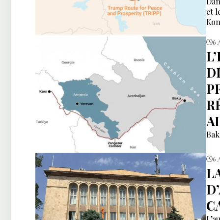
Dan
et 
Kon
6 
L
DÉ
P
R
A
Bak
6 
L
D
CA
L’a