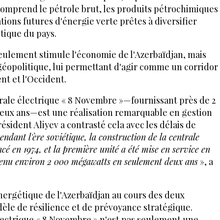
comprend le pétrole brut, les produits pétrochimiques
ations futures d'énergie verte prêtes à diversifier
tique du pays.
eulement stimule l'économie de l'Azerbaïdjan, mais
géopolitique, lui permettant d'agir comme un corridor
nt et l'Occident.
rale électrique « 8 Novembre »—fournissant près de 2
ux ans—est une réalisation remarquable en gestion
résident Aliyev a contrasté cela avec les délais de
endant l'ère soviétique, la construction de la centrale
é en 1974, et la première unité a été mise en service en
tenu environ 2 000 mégawatts en seulement deux ans
», a
nergétique de l'Azerbaïdjan au cours des deux
èle de résilience et de prévoyance stratégique.
lectrique « 8 Novembre » n'est pas seulement une