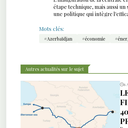
étape technique, mais aussi un
une politique qui intègre l'effica
Mots clés:
#Azerbaïdjan
#économie
#éner
Autres actualités sur le sujet
6 
L
F
4
P