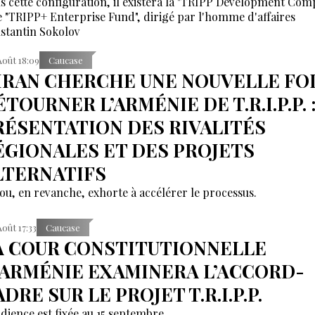
s cette configuration, il existera la "TRIPP Development Co
le "TRIPP+ Enterprise Fund", dirigé par l'homme d'affaires
stantin Sokolov
Août 18:09
Caucase
’IRAN CHERCHE UNE NOUVELLE FOI
TOURNER L’ARMÉNIE DE T.R.I.P.P. 
RÉSENTATION DES RIVALITÉS
ÉGIONALES ET DES PROJETS
LTERNATIFS
ou, en revanche, exhorte à accélérer le processus.
Août 17:33
Caucase
A COUR CONSTITUTIONNELLE
’ARMÉNIE EXAMINERA L’ACCORD-
DRE SUR LE PROJET T.R.I.P.P.
udience est fixée au 15 septembre.