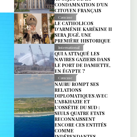
CONDAMNATION D’UN
CITOYEN FRANÇAIS
Caucase
LE CATHOLICOS
D'ARMÉNIE KARÉKINE II
SERA JUGÉ. UNE
PREMIÈRE HISTORIQUE
International
QUI A ATTAQUÉ LES
NAVIRES GAZIERS DANS
LE PORT DE DAMIETTE,
EN ÉGYPTE ?
Caucase
NAURU ROMPT SES
RELATIONS
DIPLOMATIQUES AVEC
L'ABKHAZIE ET
L'OSSÉTIE DU SUD :
SEULS QUATRE ETATS
RECONNAISSENT
ENCORE CES ENTITÉS
COMME
INDÉPENDANTES