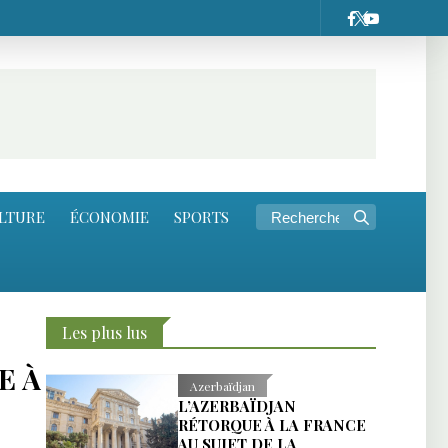
LTURE
ÉCONOMIE
SPORTS
Les plus lus
E À
Azerbaïdjan
L’AZERBAÏDJAN
RÉTORQUE À LA FRANCE
AU SUJET DE LA