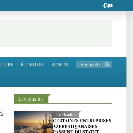
LTURE
ÉCONOMIE
SPORTS
Les plus lus
E
Azerbaïdjan
CERTAINES ENTREPRISES
AZERBAÏDJANAISES
PASSENT DU STATUT