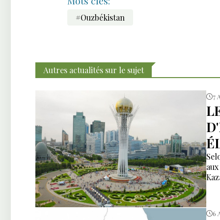
Mots clés:
#Ouzbékistan
Autres actualités sur le sujet
7 
L
D
É
Sel
aux
Kaz
6 