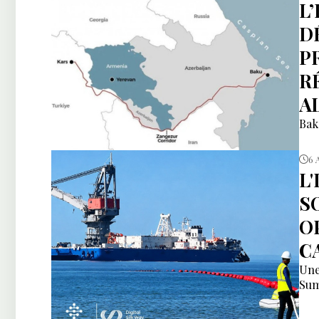
L
DÉ
P
R
A
Bak
6 
L
S
O
C
Une
Sum