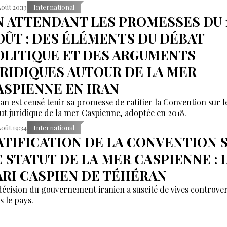
Août 20:13
International
N ATTENDANT LES PROMESSES DU 
OÛT : DES ÉLÉMENTS DU DÉBAT
OLITIQUE ET DES ARGUMENTS
URIDIQUES AUTOUR DE LA MER
ASPIENNE EN IRAN
ran est censé tenir sa promesse de ratifier la Convention sur l
tut juridique de la mer Caspienne, adoptée en 2018.
Août 19:34
International
ATIFICATION DE LA CONVENTION 
E STATUT DE LA MER CASPIENNE : 
ARI CASPIEN DE TÉHÉRAN
décision du gouvernement iranien a suscité de vives controve
s le pays.