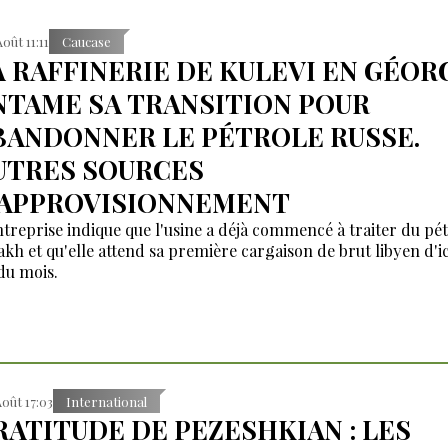
Août 11:11
Caucase
A RAFFINERIE DE KULEVI EN GÉOR
NTAME SA TRANSITION POUR
BANDONNER LE PÉTROLE RUSSE.
UTRES SOURCES
'APPROVISIONNEMENT
ntreprise indique que l'usine a déjà commencé à traiter du pé
akh et qu'elle attend sa première cargaison de brut libyen d'ic
 du mois.
Août 17:03
International
RATITUDE DE PEZESHKIAN : LES