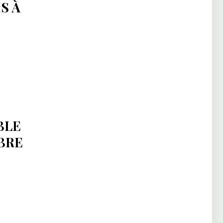
S À
:
BLE
BRE