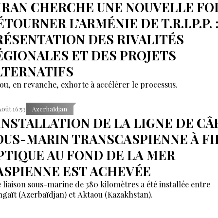
’IRAN CHERCHE UNE NOUVELLE FOI
TOURNER L’ARMÉNIE DE T.R.I.P.P. 
RÉSENTATION DES RIVALITÉS
ÉGIONALES ET DES PROJETS
LTERNATIFS
ou, en revanche, exhorte à accélérer le processus.
Août 16:53
Azerbaïdjan
'INSTALLATION DE LA LIGNE DE CÂ
OUS-MARIN TRANSCASPIENNE À FI
PTIQUE AU FOND DE LA MER
ASPIENNE EST ACHEVÉE
 liaison sous-marine de 380 kilomètres a été installée entre
gaït (Azerbaïdjan) et Aktaou (Kazakhstan).