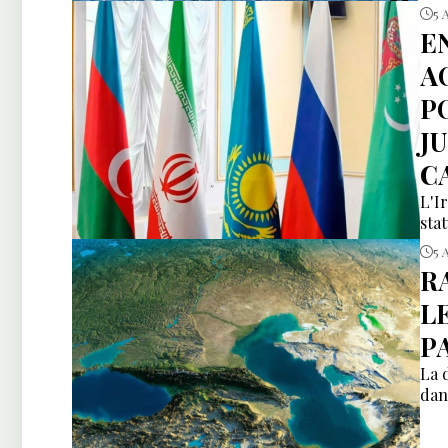
5 
E
A
P
J
C
L'I
sta
5 
R
L
P
La 
dan