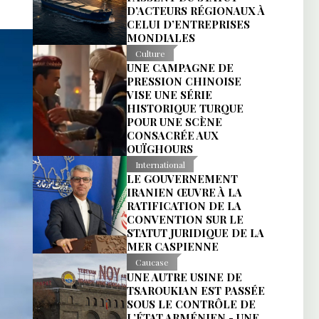
D’ACTEURS RÉGIONAUX À
CELUI D’ENTREPRISES
MONDIALES
Culture
UNE CAMPAGNE DE
PRESSION CHINOISE
VISE UNE SÉRIE
HISTORIQUE TURQUE
POUR UNE SCÈNE
CONSACRÉE AUX
OUÏGHOURS
International
LE GOUVERNEMENT
IRANIEN ŒUVRE À LA
RATIFICATION DE LA
CONVENTION SUR LE
STATUT JURIDIQUE DE LA
MER CASPIENNE
Caucase
UNE AUTRE USINE DE
TSAROUKIAN EST PASSÉE
SOUS LE CONTRÔLE DE
L’ÉTAT ARMÉNIEN - UNE