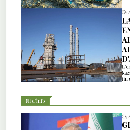
4 
L
E
A
A
D
L'e
kaz
fin
Fil d'İnfo
7 
G