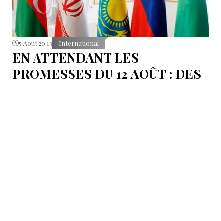
5 Août 20:13
International
EN ATTENDANT LES
PROMESSES DU 12 AOÛT : DES
ÉLÉMENTS DU DÉBAT
POLITIQUE ET DES
ARGUMENTS JURIDIQUES
AUTOUR DE LA MER
CASPIENNE EN IRAN
L'Iran est censé tenir sa promesse de ratifier la
Convention sur le statut juridique de la mer
Caspienne, adoptée en 2018.