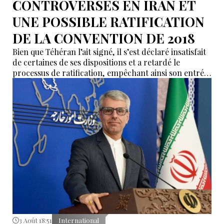
CONTROVERSES EN IRAN ET
UNE POSSIBLE RATIFICATION
DE LA CONVENTION DE 2018
Bien que Téhéran l’ait signé, il s’est déclaré insatisfait
de certaines de ses dispositions et a retardé le
processus de ratification, empêchant ainsi son entrée
en vigueur sur le plan juridique.
3 Août 18:51
International