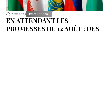
5 Août 20:13
International
EN ATTENDANT LES
PROMESSES DU 12 AOÛT : DES
ÉLÉMENTS DU DÉBAT
POLITIQUE ET DES
ARGUMENTS JURIDIQUES
AUTOUR DE LA MER
CASPIENNE EN IRAN
L'Iran est censé tenir sa promesse de ratifier la
Convention sur le statut juridique de la mer
Caspienne, adoptée en 2018.