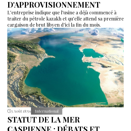
D'APPROVISIONNEMENT
L'entreprise indique que l'usine a déjà commencé à
traiter du pétrole kazakh et qu'elle attend sa première
cargaison de brut libyen d'ici la fin du mois.
3 Août 18:59
International
STATUT DE LA MER
CASPIENNE : DÉBATS ET