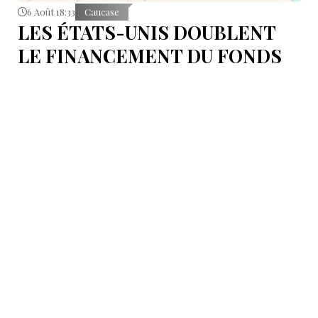
6 Août 18:33
Caucase
LES ÉTATS-UNIS DOUBLENT
LE FINANCEMENT DU FONDS
T.R.I.P.P.+ À 402 MILLIONS DE
DOLLARS POUR DES PROJETS
EN ARMÉNIE .
Dans cette configuration, il existera la "TRIPP
Development Company" et le "TRIPP+ Enterprise
Fund", dirigé par l'homme d'affaires Konstantin
Sokolov