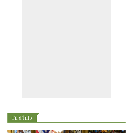
Fil d'İnfo