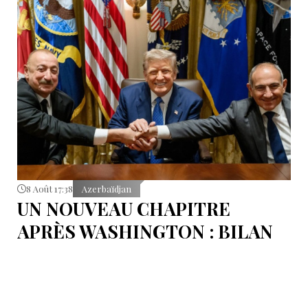
8 Août 17:38
Azerbaïdjan
UN NOUVEAU CHAPITRE
APRÈS WASHINGTON : BILAN
D’ÉTAPE APRÈS LES
SIGNATURES DU 8 AOÛT
Pour mesurer les conséquences concrètes de cet