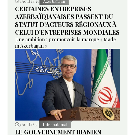
3 Août 14:29
Azerbaïdjan
CERTAINES ENTREPRISES
AZERBAÏDJANAISES PASSENT DU
STATUT D’ACTEURS RÉGIONAUX À
CELUI D’ENTREPRISES MONDIALES
Une ambition : promouvoir la marque « Made
in Azerbaijan »
3 Août 18:51
International
LE GOUVERNEMENT IRANIEN