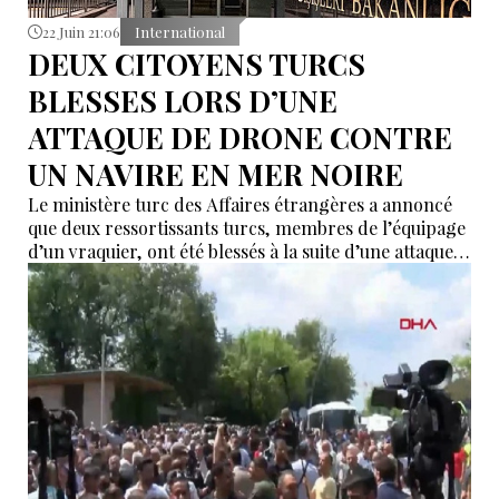
22 Juin 21:06
International
DEUX CITOYENS TURCS
BLESSES LORS D’UNE
ATTAQUE DE DRONE CONTRE
UN NAVIRE EN MER NOIRE
Le ministère turc des Affaires étrangères a annoncé
que deux ressortissants turcs, membres de l’équipage
d’un vraquier, ont été blessés à la suite d’une attaque
de drone visant un navire dans la zone du port de
Tchornomorsk, en Ukraine.