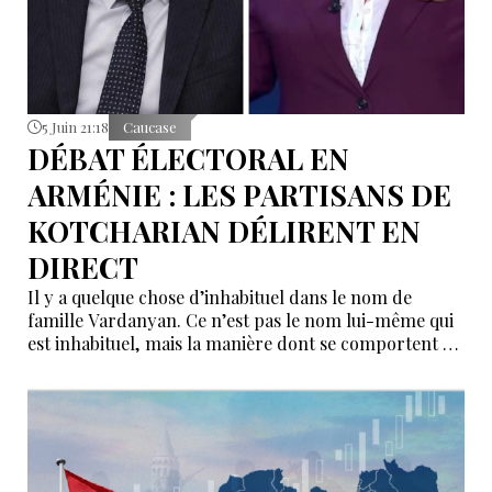
5 Juin 21:18
Caucase
DÉBAT ÉLECTORAL EN
ARMÉNIE : LES PARTISANS DE
KOTCHARIAN DÉLIRENT EN
DIRECT
Il y a quelque chose d’inhabituel dans le nom de
famille Vardanyan. Ce n’est pas le nom lui-même qui
est inhabituel, mais la manière dont se comportent de
façon inadéquate les personnes qui portent ce nom et
qui sont engagées dans la politique arménienne.
Après Rubik, c’est également Kristine Vardanyan,
candidate au poste de députée du bloc « Arménie » de
Robert Kotcharian, qui l’a démontré.