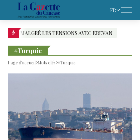
FR
C EREVAN
PACHINIAN DESIGNE LES RESPONSA
#Turquie
Page d'accueil
Mots clés
#Turquie