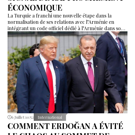
ÉCONOMIQUE
La Turquie a franchi une nouvelle étape dans la
normalisation de ses relations avec l’Arménie en
intégrant un code officiel dédié à l’Arménie dans son
système informatique douanier BİLGE, utilisé pour le
traitement des opérations d’importation,
d’exportation et de transit.
6 Juillet 10:52
International
COMMENT ERDOĞAN A ÉVITÉ