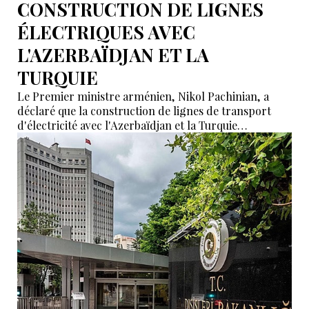
CONSTRUCTION DE LIGNES
ÉLECTRIQUES AVEC
L'AZERBAÏDJAN ET LA
TURQUIE
Le Premier ministre arménien, Nikol Pachinian, a
déclaré que la construction de lignes de transport
d'électricité avec l'Azerbaïdjan et la Turquie
constituerait une étape importante pour renforcer la
sécurité énergétique de la région.