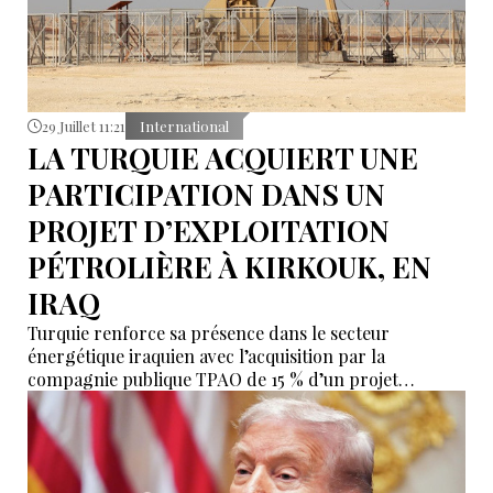
29 Juillet 11:21
International
LA TURQUIE ACQUIERT UNE
PARTICIPATION DANS UN
PROJET D’EXPLOITATION
PÉTROLIÈRE À KIRKOUK, EN
IRAQ
Turquie renforce sa présence dans le secteur
énergétique iraquien avec l’acquisition par la
compagnie publique TPAO de 15 % d’un projet
d’exploitation pétrolière stratégique dans la région de
Kirkouk. Cette opération intègre Ankara à un
consortium international réunissant BP et
ConocoPhillips, avec pour objectif d’accroître la