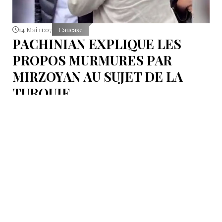
14 Mai 11:07
Caucase
PACHINIAN EXPLIQUE LES
PROPOS MURMURES PAR
MIRZOYAN AU SUJET DE LA
TURQUIE
Le Premier ministre arménien Nikol Pachinian a
apporté des précisions concernant les propos tenus à
voix basse par le ministre des Affaires étrangères
Ararat Mirzoyan, selon lesquels « les Turcs s’ouvrent
aujourd’hui ».