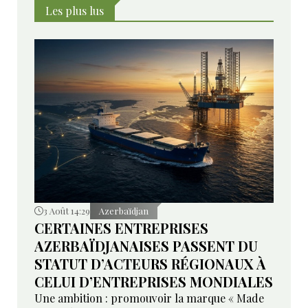
l’Azerbaïdjan et à l’Iran dans le cadre d’un vaste
Les plus lus
projet de connectivité régionale.
3 Août 14:29
Azerbaïdjan
CERTAINES ENTREPRISES
AZERBAÏDJANAISES PASSENT DU
STATUT D’ACTEURS RÉGIONAUX À
CELUI D’ENTREPRISES MONDIALES
Une ambition : promouvoir la marque « Made