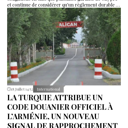
et continue de considérer qu'un règlement durable de
la question chypriote ne peut être fondé que sur
l'existence de deux États souverains et égaux. C'est ce
qu'a déclaré le ministre turc de la Défense nationale,
Yaşar Güler, selon un communiqué publié par son
ministère.
18 Juillet 14:52
International
LA TURQUIE ATTRIBUE UN
CODE DOUANIER OFFICIEL À
L’ARMÉNIE, UN NOUVEAU
SIGNAL DE RAPPROCHEMENT