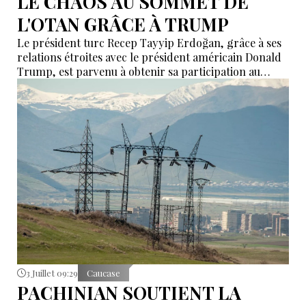
LE CHAOS AU SOMMET DE
L'OTAN GRÂCE À TRUMP
Le président turc Recep Tayyip Erdoğan, grâce à ses
relations étroites avec le président américain Donald
Trump, est parvenu à obtenir sa participation au
sommet de l'OTAN qui se tiendra à Ankara les 7 et 8
juillet. C'est ce que rapporte l'agence Associated Press
(AP).
3 Juillet 09:29
Caucase
PACHINIAN SOUTIENT LA