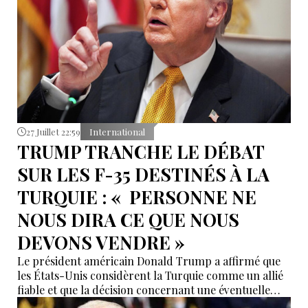
production de plusieurs gisements dont les
ressources récupérables dépassent 3 milliards de
barils équivalent pétrole.
27 Juillet 22:59
International
TRUMP TRANCHE LE DÉBAT
SUR LES F-35 DESTINÉS À LA
TURQUIE : « PERSONNE NE
NOUS DIRA CE QUE NOUS
DEVONS VENDRE »
Le président américain Donald Trump a affirmé que
les États-Unis considèrent la Turquie comme un allié
fiable et que la décision concernant une éventuelle
livraison d'avions de combat F-35 à Ankara ne saurait