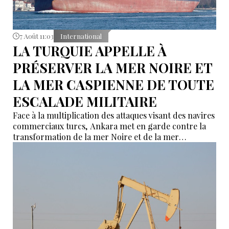
7 Août 11:03
International
LA TURQUIE APPELLE À
PRÉSERVER LA MER NOIRE ET
LA MER CASPIENNE DE TOUTE
ESCALADE MILITAIRE
Face à la multiplication des attaques visant des navires
commerciaux turcs, Ankara met en garde contre la
transformation de la mer Noire et de la mer
Caspienne en nouveaux théâtres de confrontation. Le
Conseil national de sécurité turc appelle les parties au
conflit russo-ukrainien à réduire les tensions et à
prendre des mesures concrètes en faveur de la paix.