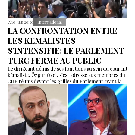
10 Juin 20:30
International
LA CONFRONTATION ENTRE
LES KEMALISTES
S'INTENSIFIE: LE PARLEMENT
TURC FERME AU PUBLIC
Le dirigeant démis de ses fonctions au sein du courant
kémaliste, Özgür Özel, s’est adressé aux membres du
CHP réunis devant les grilles du Parlement avant la
réunion du groupe parlementaire du parti. Il a
affirmé que les partisans de l’actuel dirigeant, Kemal
Kılıçdaroğlu, avaient tenté de saboter la séance.