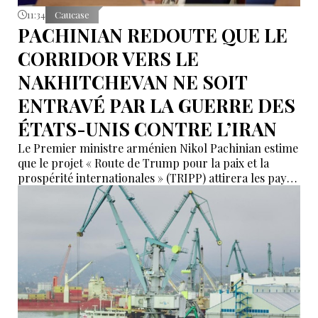
11:34
Caucase
PACHINIAN REDOUTE QUE LE
CORRIDOR VERS LE
NAKHITCHEVAN NE SOIT
ENTRAVÉ PAR LA GUERRE DES
ÉTATS-UNIS CONTRE L’IRAN
Le Premier ministre arménien Nikol Pachinian estime
que le projet « Route de Trump pour la paix et la
prospérité internationales » (TRIPP) attirera les pays
de la région, mais il a également déclaré que
l’instabilité régionale pourrait entraver sa mise en
œuvre.