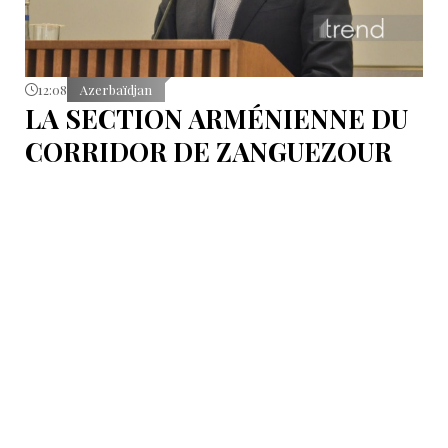
12:08
Azerbaïdjan
LA SECTION ARMÉNIENNE DU
CORRIDOR DE ZANGUEZOUR
DEVRAIT ENTRER EN PHASE
DE CONSTRUCTION EN 2026,
SELON J.BAYRAMOV
Ce projet couvre la section de 42 kilomètres du
corridor de Zanguezour qui traverse l’Arménie.