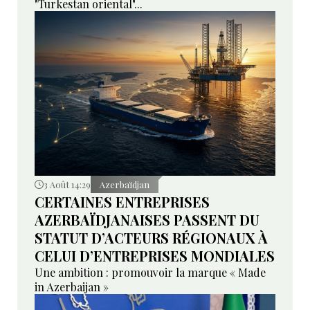
"Turkestan oriental"...
3 Août 14:29
Azerbaïdjan
CERTAINES ENTREPRISES
AZERBAÏDJANAISES PASSENT DU
STATUT D’ACTEURS RÉGIONAUX À
CELUI D’ENTREPRISES MONDIALES
Une ambition : promouvoir la marque « Made
in Azerbaijan »