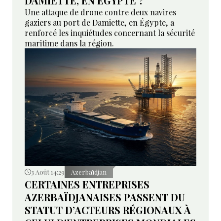
DAMIETTE, EN ÉGYPTE ?
Une attaque de drone contre deux navires
gaziers au port de Damiette, en Égypte, a
renforcé les inquiétudes concernant la sécurité
maritime dans la région.
3 Août 14:29
Azerbaïdjan
CERTAINES ENTREPRISES
AZERBAÏDJANAISES PASSENT DU
STATUT D’ACTEURS RÉGIONAUX À