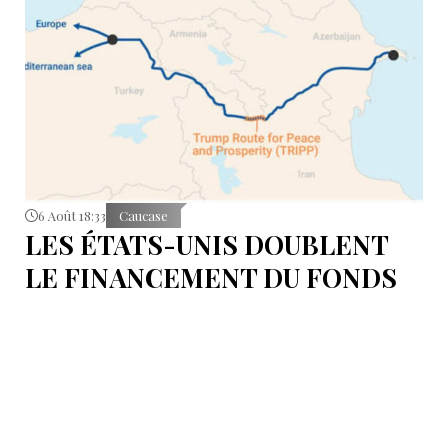
6 Août 18:33
Caucase
LES ÉTATS-UNIS DOUBLENT
LE FINANCEMENT DU FONDS
T.R.I.P.P.+ À 402 MILLIONS DE
DOLLARS POUR DES PROJETS
EN ARMÉNIE .
Dans cette configuration, il existera la "TRIPP
Development Company" et le "TRIPP+ Enterprise
Fund", dirigé par l'homme d'affaires Konstantin