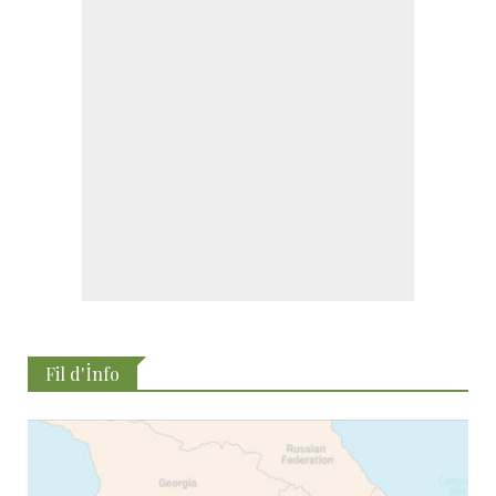
Fil d'İnfo