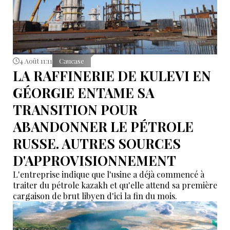
4 Août 11:11
Caucase
LA RAFFINERIE DE KULEVI EN
GÉORGIE ENTAME SA
TRANSITION POUR
ABANDONNER LE PÉTROLE
RUSSE. AUTRES SOURCES
D'APPROVISIONNEMENT
L'entreprise indique que l'usine a déjà commencé à
traiter du pétrole kazakh et qu'elle attend sa première
cargaison de brut libyen d'ici la fin du mois.