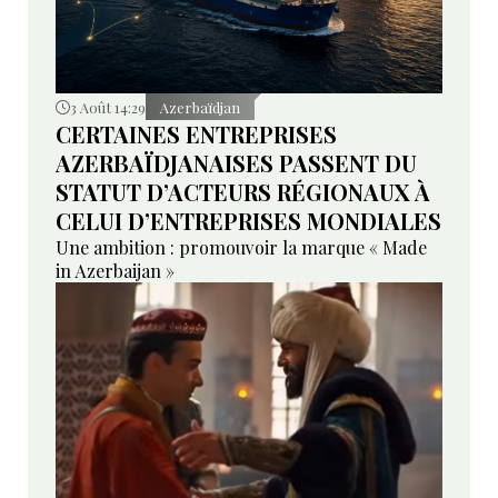
3 Août 14:29
Azerbaïdjan
CERTAINES ENTREPRISES
AZERBAÏDJANAISES PASSENT DU
STATUT D’ACTEURS RÉGIONAUX À
CELUI D’ENTREPRISES MONDIALES
Une ambition : promouvoir la marque « Made
in Azerbaijan »