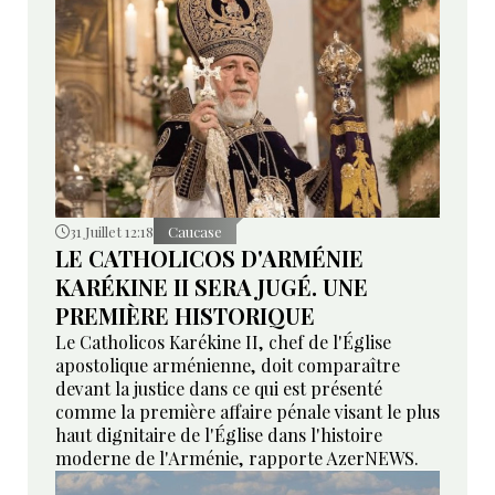
31 Juillet 12:18
Caucase
LE CATHOLICOS D'ARMÉNIE
KARÉKINE II SERA JUGÉ. UNE
PREMIÈRE HISTORIQUE
Le Catholicos Karékine II, chef de l'Église
apostolique arménienne, doit comparaître
devant la justice dans ce qui est présenté
comme la première affaire pénale visant le plus
haut dignitaire de l'Église dans l'histoire
moderne de l'Arménie, rapporte AzerNEWS.