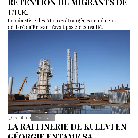
RÉTENTION DE MIGRANTS DE
L’U.E.
Le ministère des Affaires étrangères arménien a
déclaré qu’Erevan n’avait pas été consulté.
4 Août 11:11
Caucase
LA RAFFINERIE DE KULEVI EN
GÉORGIE ENTAME SA