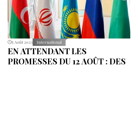
5 Août 20:13
International
EN ATTENDANT LES
PROMESSES DU 12 AOÛT : DES
ÉLÉMENTS DU DÉBAT
POLITIQUE ET DES
ARGUMENTS JURIDIQUES
AUTOUR DE LA MER
CASPIENNE EN IRAN
L'Iran est censé tenir sa promesse de ratifier la
Convention sur le statut juridique de la mer
Caspienne, adoptée en 2018.