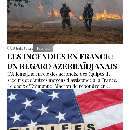
28 Juillet 11:12
France
LES INCENDIES EN FRANCE :
UN REGARD AZERBAÏDJANAIS
L'Allemagne envoie des aéronefs, des équipes de
secours et d'autres moyens d'assistance à la France.
Le choix d'Emmanuel Macron de répondre en
allemand a eu une portée symbolique.