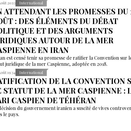
Août 20:13
International
N ATTENDANT LES PROMESSES DU 
OÛT : DES ÉLÉMENTS DU DÉBAT
OLITIQUE ET DES ARGUMENTS
URIDIQUES AUTOUR DE LA MER
ASPIENNE EN IRAN
ran est censé tenir sa promesse de ratifier la Convention sur l
tut juridique de la mer Caspienne, adoptée en 2018.
Août 19:34
International
ATIFICATION DE LA CONVENTION 
E STATUT DE LA MER CASPIENNE : 
ARI CASPIEN DE TÉHÉRAN
décision du gouvernement iranien a suscité de vives controve
s le pays.