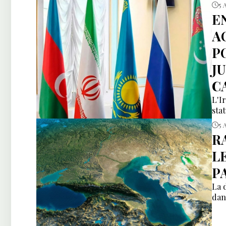
5 
E
A
P
J
C
L'I
sta
5 
R
L
P
La 
dan