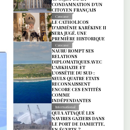
CONDAMNATION D’UN
CITOYEN FRANÇAIS
Caucase
LE CATHOLICOS
D'ARMÉNIE KARÉKINE II
SERA JUGÉ. UNE
PREMIÈRE HISTORIQUE
Caucase
NAURU ROMPT SES
RELATIONS
DIPLOMATIQUES AVEC
L'ABKHAZIE ET
L'OSSÉTIE DU SUD :
SEULS QUATRE ETATS
RECONNAISSENT
ENCORE CES ENTITÉS
COMME
INDÉPENDANTES
International
QUI A ATTAQUÉ LES
NAVIRES GAZIERS DANS
LE PORT DE DAMIETTE,
EN ÉGYPTE ?