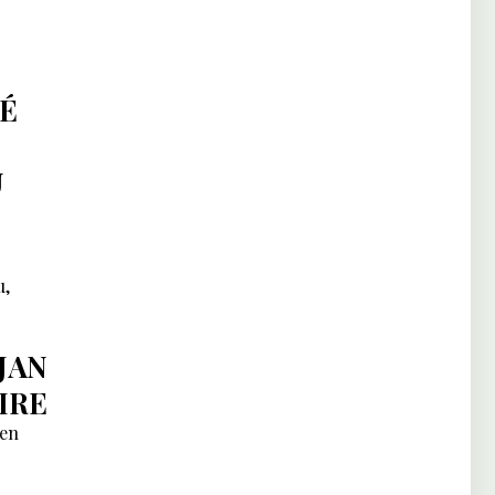
TÉ
U
u,
JAN
IRE
ien