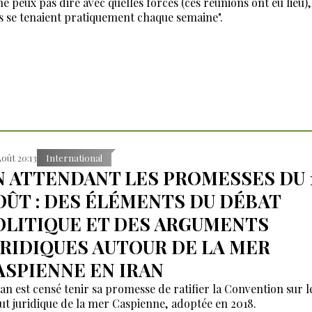
 ne peux pas dire avec quelles forces (ces réunions ont eu lieu)
es se tenaient pratiquement chaque semaine".
Août 20:13
International
N ATTENDANT LES PROMESSES DU 
OÛT : DES ÉLÉMENTS DU DÉBAT
OLITIQUE ET DES ARGUMENTS
URIDIQUES AUTOUR DE LA MER
ASPIENNE EN IRAN
ran est censé tenir sa promesse de ratifier la Convention sur l
tut juridique de la mer Caspienne, adoptée en 2018.