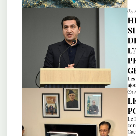
5 
H
S
D
L
P
G
Les
ajou
5 
L
P
Le 
con
Cac