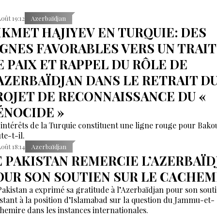
Août 19:12
Azerbaïdjan
IKMET HAJIYEV EN TURQUIE: DES
IGNES FAVORABLES VERS UN TRAI
E PAIX ET RAPPEL DU RÔLE DE
’AZERBAÏDJAN DANS LE RETRAIT D
ROJET DE RECONNAISSANCE DU «
ÉNOCIDE »
 intérêts de la Turquie constituent une ligne rouge pour Bako
te-t-il.
Août 18:14
Azerbaïdjan
E PAKISTAN REMERCIE L’AZERBAÏD
OUR SON SOUTIEN SUR LE CACHEM
Pakistan a exprimé sa gratitude à l’Azerbaïdjan pour son sout
stant à la position d’Islamabad sur la question du Jammu-et-
hemire dans les instances internationales.