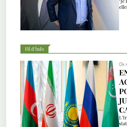
"Je
ell
Fil d'İnfo
5 
E
A
P
J
C
L'I
sta