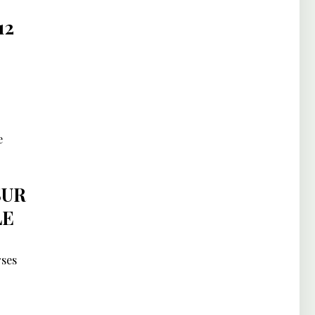
12
e
SUR
LE
rses