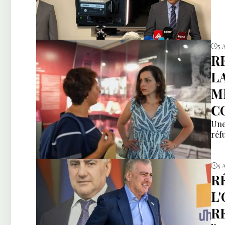
5 
R
L
M
C
Une
réfu
5 
R
L
R