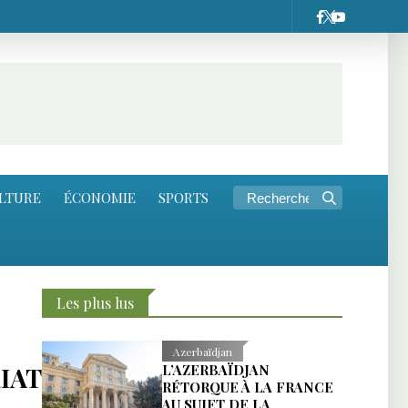
LTURE
ÉCONOMIE
SPORTS
Les plus lus
Azerbaïdjan
IAT
L’AZERBAÏDJAN
RÉTORQUE À LA FRANCE
AU SUJET DE LA