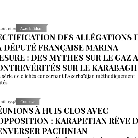
Août 16:26
Azerbaïdjan
ECTIFICATION DES ALLÉGATIONS 
A DÉPUTÉ FRANÇAISE MARINA
ESURE : DES MYTHES SUR LE GAZ 
ONTREVÉRITÉS SUR LE KARABAGH
 série de clichés concernant l'Azerbaïdjan méthodiquement
tés.
Août 15:48
Caucase
ÉUNIONS À HUIS CLOS AVEC
'OPPOSITION : KARAPETIAN RÊVE 
ENVERSER PACHINIAN