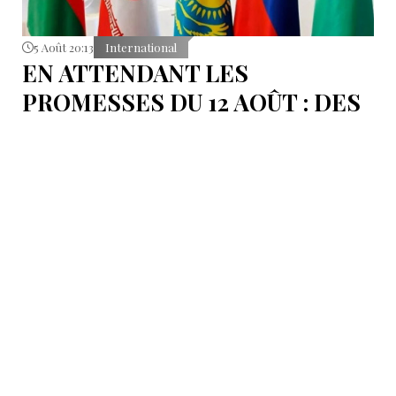
5 Août 20:13
International
EN ATTENDANT LES
PROMESSES DU 12 AOÛT : DES
ÉLÉMENTS DU DÉBAT
POLITIQUE ET DES
ARGUMENTS JURIDIQUES
AUTOUR DE LA MER
CASPIENNE EN IRAN
L'Iran est censé tenir sa promesse de ratifier la
Convention sur le statut juridique de la mer
Caspienne, adoptée en 2018.