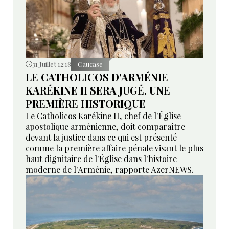
31 Juillet 12:18
Caucase
LE CATHOLICOS D'ARMÉNIE
KARÉKINE II SERA JUGÉ. UNE
PREMIÈRE HISTORIQUE
Le Catholicos Karékine II, chef de l'Église
apostolique arménienne, doit comparaître
devant la justice dans ce qui est présenté
comme la première affaire pénale visant le plus
haut dignitaire de l'Église dans l'histoire
moderne de l'Arménie, rapporte AzerNEWS.