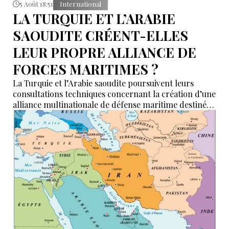
5 Août 18:51
International
LA TURQUIE ET L’ARABIE
SAOUDITE CRÉENT-ELLES
LEUR PROPRE ALLIANCE DE
FORCES MARITIMES ?
La Turquie et l’Arabie saoudite poursuivent leurs
consultations techniques concernant la création d’une
alliance multinationale de défense maritime destinée
à garantir la sécurité de la navigation en mer Rouge,
dans le détroit de Bab el-Mandeb et dans le golfe
d’Aden.