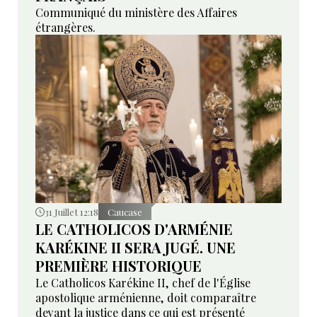
Communiqué du ministère des Affaires
étrangères.
31 Juillet 12:18
Caucase
LE CATHOLICOS D'ARMÉNIE
KARÉKINE II SERA JUGÉ. UNE
PREMIÈRE HISTORIQUE
Le Catholicos Karékine II, chef de l'Église
apostolique arménienne, doit comparaître
devant la justice dans ce qui est présenté