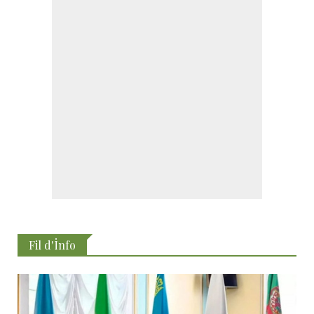
Fil d'İnfo