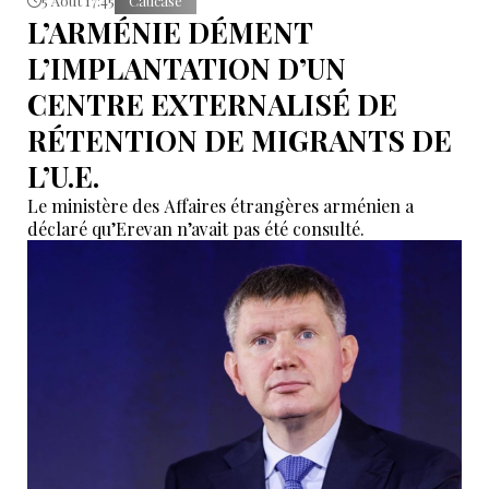
5 Août 17:45
Caucase
L’ARMÉNIE DÉMENT
L’IMPLANTATION D’UN
CENTRE EXTERNALISÉ DE
RÉTENTION DE MIGRANTS DE
L’U.E.
Le ministère des Affaires étrangères arménien a
déclaré qu’Erevan n’avait pas été consulté.