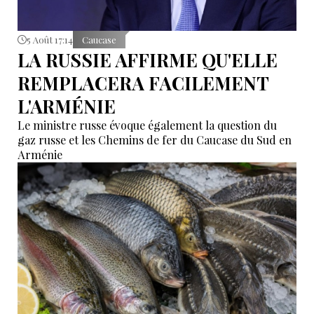
5 Août 17:14
Caucase
LA RUSSIE AFFIRME QU'ELLE
REMPLACERA FACILEMENT
L'ARMÉNIE
Le ministre russe évoque également la question du
gaz russe et les Chemins de fer du Caucase du Sud en
Arménie