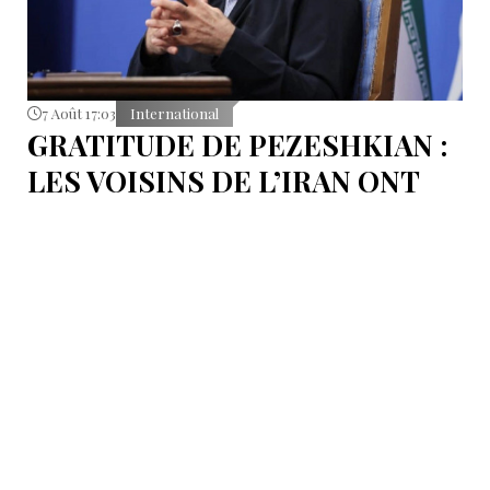
7 Août 17:03
International
GRATITUDE DE PEZESHKIAN :
LES VOISINS DE L’IRAN ONT
EMPÊCHÉ LES TENTATIVES
DE DÉSTABILISATION DU PAYS
Le président iranien Massoud Pezeshkian affirme que
l’amélioration des relations de Téhéran avec les pays
voisins a joué un rôle essentiel lors du récent conflit.
Selon lui, les États de la région auraient empêché des
tentatives d’infiltration et de troubles aux frontières
nord-ouest et sud-est de l’Iran.