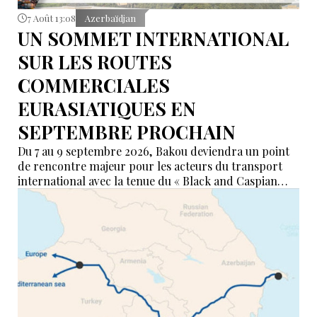
7 Août 13:08
Azerbaïdjan
UN SOMMET INTERNATIONAL
SUR LES ROUTES
COMMERCIALES
EURASIATIQUES EN
SEPTEMBRE PROCHAIN
Du 7 au 9 septembre 2026, Bakou deviendra un point
de rencontre majeur pour les acteurs du transport
international avec la tenue du « Black and Caspian
Freight Forum 2026 ». L’événement réunira des
représentants des ports, du transport maritime, du
ferroviaire, de la logistique et des institutions
financières afin de discuter de l’avenir des corridors
reliant l’Asie, la mer Caspienne, la région de la mer
Noire et l’Europe.