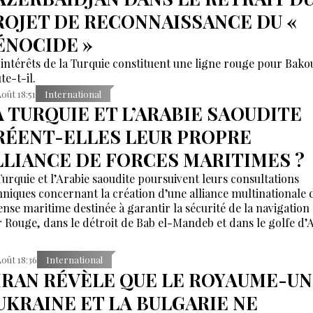
ROJET DE RECONNAISSANCE DU «
ÉNOCIDE »
 intérêts de la Turquie constituent une ligne rouge pour Bako
te-t-il.
Août 18:51
International
A TURQUIE ET L’ARABIE SAOUDITE
RÉENT-ELLES LEUR PROPRE
LLIANCE DE FORCES MARITIMES ?
Turquie et l’Arabie saoudite poursuivent leurs consultations
hniques concernant la création d’une alliance multinationale 
ense maritime destinée à garantir la sécurité de la navigation
 Rouge, dans le détroit de Bab el-Mandeb et dans le golfe d’
Août 18:36
International
'IRAN RÉVÈLE QUE LE ROYAUME-UN
'UKRAINE ET LA BULGARIE NE