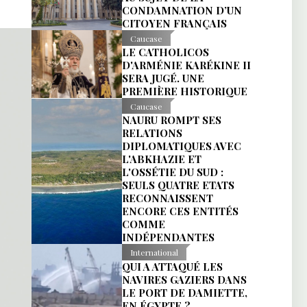
CONDAMNATION D’UN
CITOYEN FRANÇAIS
Caucase
LE CATHOLICOS
D'ARMÉNIE KARÉKINE II
SERA JUGÉ. UNE
PREMIÈRE HISTORIQUE
Caucase
NAURU ROMPT SES
RELATIONS
DIPLOMATIQUES AVEC
L'ABKHAZIE ET
L'OSSÉTIE DU SUD :
SEULS QUATRE ETATS
RECONNAISSENT
ENCORE CES ENTITÉS
COMME
INDÉPENDANTES
International
QUI A ATTAQUÉ LES
NAVIRES GAZIERS DANS
LE PORT DE DAMIETTE,
EN ÉGYPTE ?