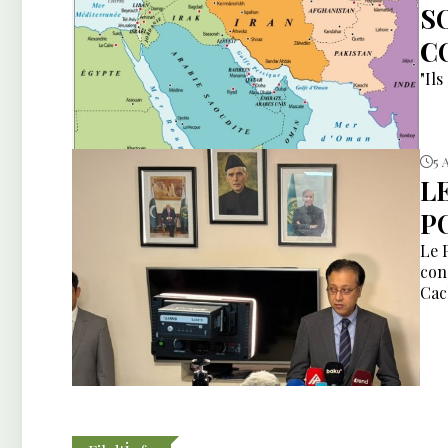
S
C
"Ils
5 
L
P
Le 
con
Cac