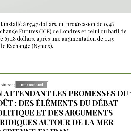
st installé à 67,47 dollars, en progression de 0,48
Exchange Futures (ICE) de Londres et celui du baril de
ué 63,18 dollars, après une augmentation de 0,49
tile Exchange (Nymex).
Août 20:13
International
N ATTENDANT LES PROMESSES DU 
OÛT : DES ÉLÉMENTS DU DÉBAT
OLITIQUE ET DES ARGUMENTS
URIDIQUES AUTOUR DE LA MER