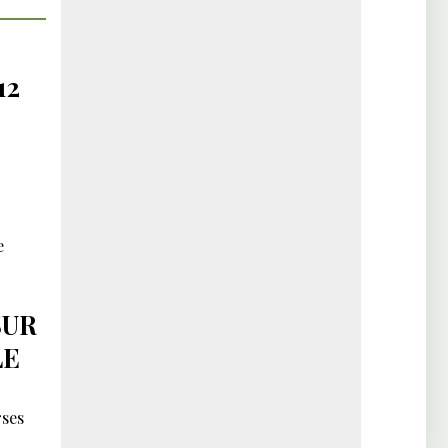
12
e
SUR
LE
rses