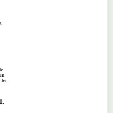
u,
de
 en
Aden.
I,