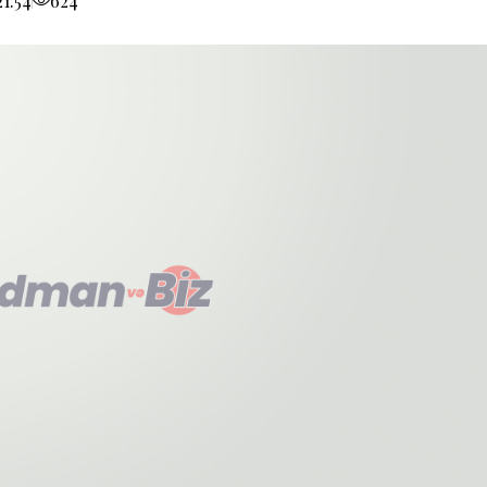
1:54
624