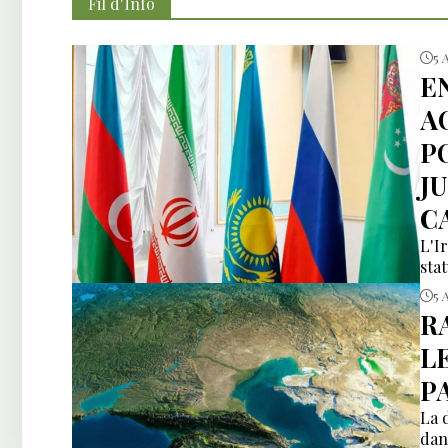
Fil d'İnfo
5 
E
A
P
J
C
L'I
sta
5 
R
L
P
La 
dan