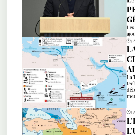
P
G
Les
ajou
5 
L
C
A
La 
tec
déf
mer
5 
L
L