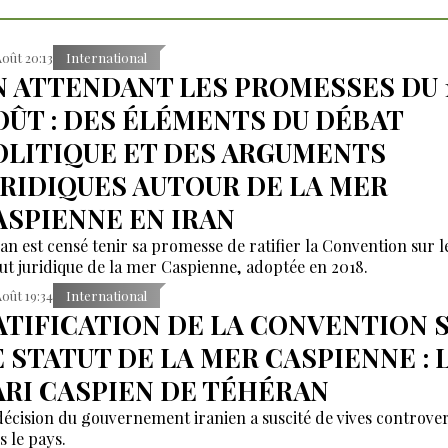
Août 20:13
International
N ATTENDANT LES PROMESSES DU 
OÛT : DES ÉLÉMENTS DU DÉBAT
OLITIQUE ET DES ARGUMENTS
URIDIQUES AUTOUR DE LA MER
ASPIENNE EN IRAN
ran est censé tenir sa promesse de ratifier la Convention sur l
tut juridique de la mer Caspienne, adoptée en 2018.
Août 19:34
International
ATIFICATION DE LA CONVENTION 
E STATUT DE LA MER CASPIENNE : 
ARI CASPIEN DE TÉHÉRAN
décision du gouvernement iranien a suscité de vives controve
s le pays.