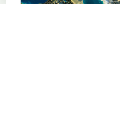
5 
H
S
D
L
P
G
Les
ajou
5 
L
C
A