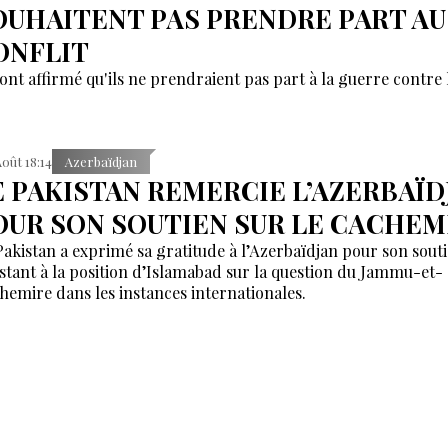
OUHAITENT PAS PRENDRE PART AU
ONFLIT
 ont affirmé qu'ils ne prendraient pas part à la guerre contre l
Août 18:14
Azerbaïdjan
E PAKISTAN REMERCIE L’AZERBAÏD
OUR SON SOUTIEN SUR LE CACHEM
Pakistan a exprimé sa gratitude à l’Azerbaïdjan pour son sout
stant à la position d’Islamabad sur la question du Jammu-et-
hemire dans les instances internationales.