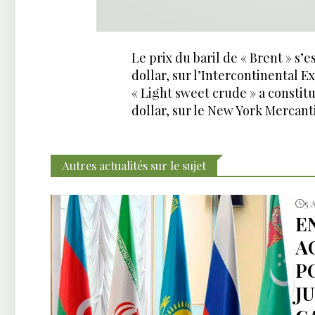
Le prix du baril de « Brent » s’e
dollar, sur l’Intercontinental 
« Light sweet crude » a constit
dollar, sur le New York Mercan
Autres actualités sur le sujet
5 
E
A
P
J