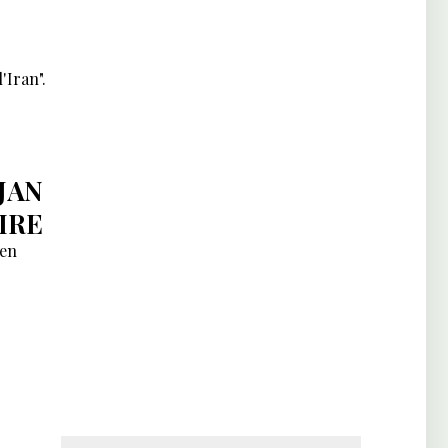
'Iran".
JAN
IRE
ien