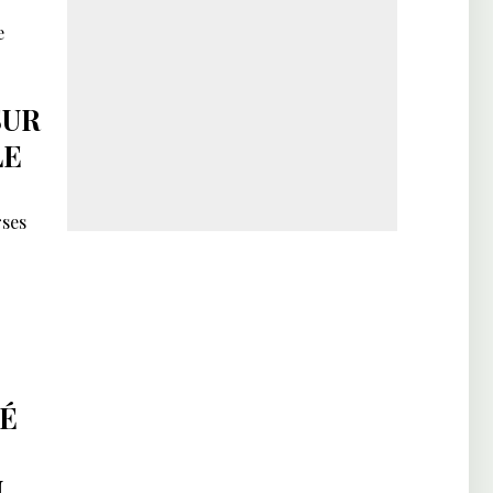
e
SUR
LE
rses
TÉ
U