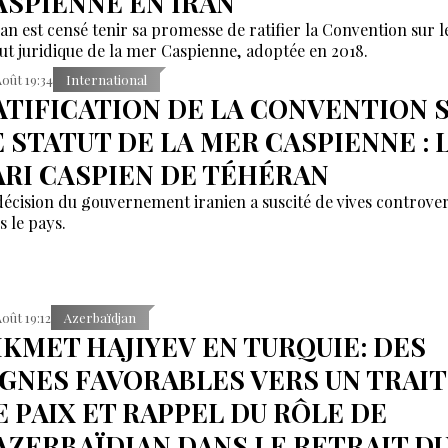
ASPIENNE EN IRAN
ran est censé tenir sa promesse de ratifier la Convention sur l
tut juridique de la mer Caspienne, adoptée en 2018.
Août 19:34
International
ATIFICATION DE LA CONVENTION 
E STATUT DE LA MER CASPIENNE : 
ARI CASPIEN DE TÉHÉRAN
décision du gouvernement iranien a suscité de vives controve
s le pays.
Août 19:12
Azerbaïdjan
IKMET HAJIYEV EN TURQUIE: DES
IGNES FAVORABLES VERS UN TRAI
E PAIX ET RAPPEL DU RÔLE DE
’AZERBAÏDJAN DANS LE RETRAIT D