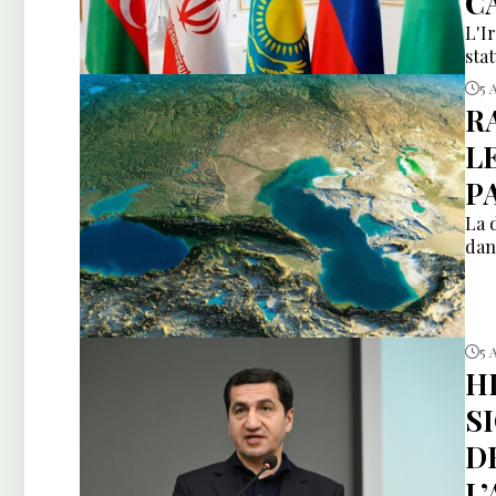
C
L'I
sta
5 
R
L
P
La 
dan
5 
H
S
D
L