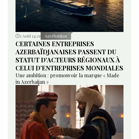
3 Août 14:29
Azerbaïdjan
CERTAINES ENTREPRISES
AZERBAÏDJANAISES PASSENT DU
STATUT D’ACTEURS RÉGIONAUX À
CELUI D’ENTREPRISES MONDIALES
Une ambition : promouvoir la marque « Made
in Azerbaijan »