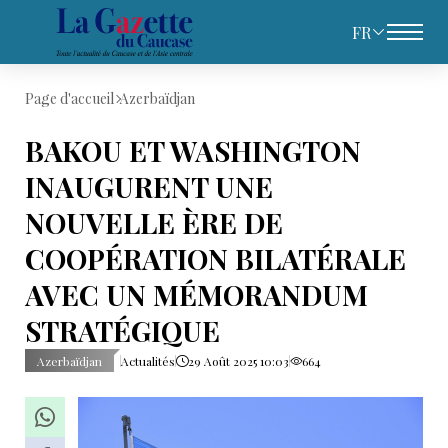
FR
Page d'accueil
Azerbaïdjan
BAKOU ET WASHINGTON
INAUGURENT UNE
NOUVELLE ÈRE DE
COOPÉRATION BILATÉRALE
AVEC UN MÉMORANDUM
STRATÉGIQUE
Azerbaïdjan
Actualités
29 Août 2025 10:03
664