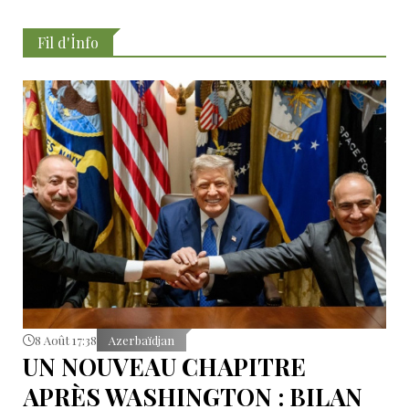
Fil d'İnfo
8 Août 17:38
Azerbaïdjan
UN NOUVEAU CHAPITRE
APRÈS WASHINGTON : BILAN