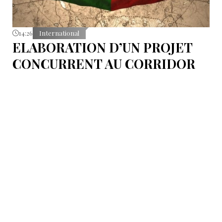
14:26
International
ELABORATION D’UN PROJET
CONCURRENT AU CORRIDOR
CHINE-EUROPE VIA L’ASIE
CENTRALE. LA COMPÉTITION
DES VOIES COMMERCIALES :
LA LIGNE INDE-ISRAËL
Le Corridor économique Inde–Moyen-Orient–
Europe, connu sous le nom d’IMEC (India-Middle
East-Europe Economic Corridor).