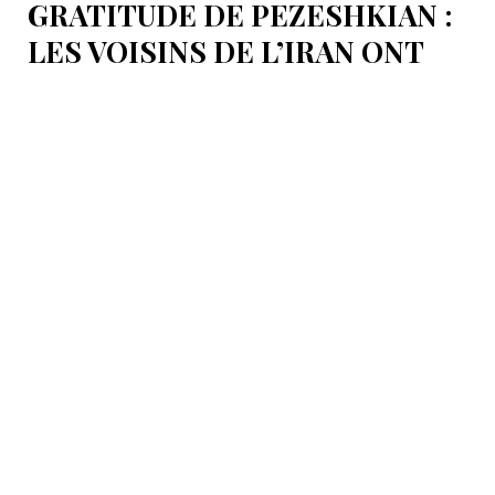
GRATITUDE DE PEZESHKIAN :
LES VOISINS DE L’IRAN ONT
EMPÊCHÉ LES TENTATIVES
DE DÉSTABILISATION DU PAYS
Le président iranien Massoud Pezeshkian affirme que
l’amélioration des relations de Téhéran avec les pays
voisins a joué un rôle essentiel lors du récent conflit.
Selon lui, les États de la région auraient empêché des
tentatives d’infiltration et de troubles aux frontières
nord-ouest et sud-est de l’Iran.