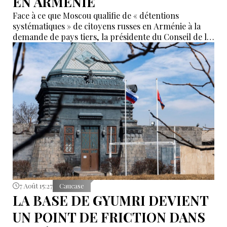
EN ARMENIE
Face à ce que Moscou qualifie de « détentions
systématiques » de citoyens russes en Arménie à la
demande de pays tiers, la présidente du Conseil de la
Fédération, Valentina Matvienko, a adressé une mise
en garde à Erevan. Selon elle, si cette pratique se
poursuit, la Russie pourrait recommander à ses
ressortissants de renoncer aux voyages en Arménie.
7 Août 15:27
Caucase
LA BASE DE GYUMRI DEVIENT
UN POINT DE FRICTION DANS