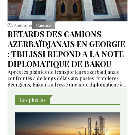
7 Août 10:36
Caucase
RETARDS DES CAMIONS
AZERBAÏDJANAIS EN GEORGIE
: TBILISSI REPOND A LA NOTE
DIPLOMATIQUE DE BAKOU
Après les plaintes de transporteurs azerbaïdjanais
confrontés à de longs délais aux postes-frontières
géorgiens, Bakou a adressé une note diplomatique à
Tbilissi. Le ministère géorgien des Affaires étrangères
affirme avoir transmis la demande aux autorités
Les plus lus
compétentes et annoncé des mesures pour examiner
les violations signalées.