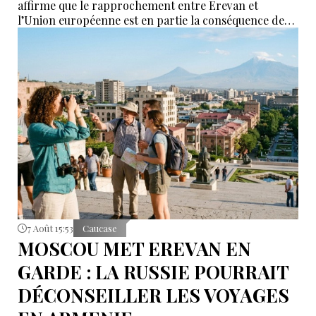
affirme que le rapprochement entre Erevan et
l’Union européenne est en partie la conséquence des
déclarations de certains partenaires de l’Union
économique eurasiatique (UEEA), qui auraient affirmé
que l’Arménie « n’était nécessaire à personne ». Selon
lui, ces propos ont poussé Erevan à rechercher de
nouvelles alternatives économiques et diplomatiques.
7 Août 15:53
Caucase
MOSCOU MET EREVAN EN
GARDE : LA RUSSIE POURRAIT
DÉCONSEILLER LES VOYAGES