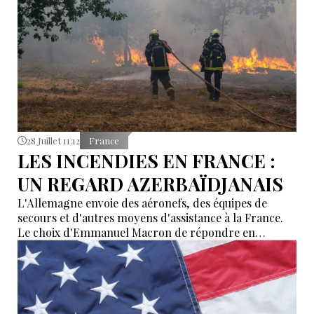
28 Juillet 11:12
France
LES INCENDIES EN FRANCE :
UN REGARD AZERBAÏDJANAIS
L'Allemagne envoie des aéronefs, des équipes de
secours et d'autres moyens d'assistance à la France.
Le choix d'Emmanuel Macron de répondre en
allemand a eu une portée symbolique.