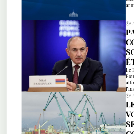
arm
8 
P
C
S
É
Le 
Rou
att
l’i
8 
L
V
S
C