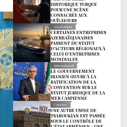
HISTORIQUE TURQUE
POUR UNE SCÈNE
CONSACRÉE AUX
OUÏGHOURS
Azerbaïdjan
CERTAINES ENTREPRISES
AZERBAÏDJANAISES
PASSENT DU STATUT
D’ACTEURS RÉGIONAUX À
CELUI D’ENTREPRISES
MONDIALES
International
LE GOUVERNEMENT
IRANIEN ŒUVRE À LA
RATIFICATION DE LA
CONVENTION SUR LE
STATUT JURIDIQUE DE LA
MER CASPIENNE
Caucase
UNE AUTRE USINE DE
TSAROUKIAN EST PASSÉE
SOUS LE CONTRÔLE DE
L’ÉTAT ARMÉNIEN - UNE