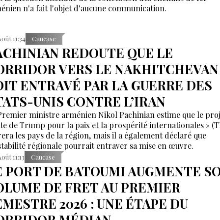
énien n'a fait l'objet d'aucune communication.
Août 11:34
Caucase
ACHINIAN REDOUTE QUE LE
ORRIDOR VERS LE NAKHITCHEVAN
OIT ENTRAVÉ PAR LA GUERRE DES
TATS-UNIS CONTRE L’IRAN
Premier ministre arménien Nikol Pachinian estime que le proj
te de Trump pour la paix et la prospérité internationales » (
irera les pays de la région, mais il a également déclaré que
nstabilité régionale pourrait entraver sa mise en œuvre.
Août 11:13
Caucase
E PORT DE BATOUMI AUGMENTE S
OLUME DE FRET AU PREMIER
EMESTRE 2026 : UNE ÉTAPE DU
ORRIDOR MÉDIAN