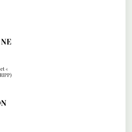
 NE
et «
TRIPP)
ON