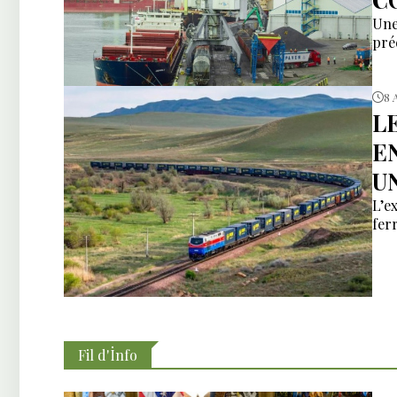
Une
pré
8 
L
E
U
L’e
fer
Fil d'İnfo