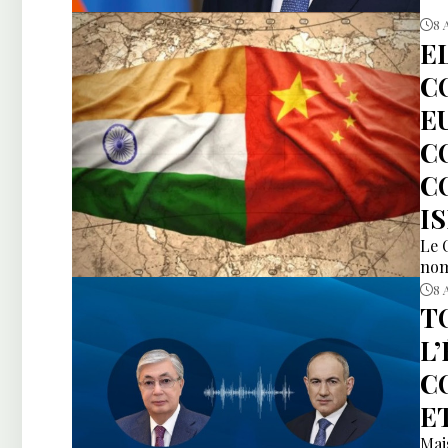
8 
E
C
E
C
C
I
Le 
nom
8 
T
L
C
E
Mai