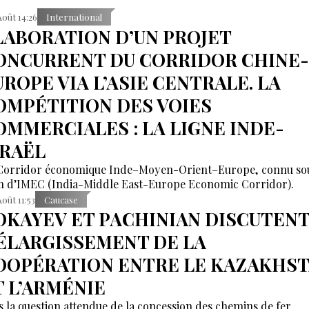
Août 14:26
International
LABORATION D’UN PROJET
ONCURRENT DU CORRIDOR CHINE-
UROPE VIA L’ASIE CENTRALE. LA
OMPÉTITION DES VOIES
OMMERCIALES : LA LIGNE INDE-
SRAËL
Corridor économique Inde–Moyen-Orient–Europe, connu sou
 d’IMEC (India-Middle East-Europe Economic Corridor).
Août 11:53
Caucase
OKAYEV ET PACHINIAN DISCUTENT
’ÉLARGISSEMENT DE LA
OOPÉRATION ENTRE LE KAZAKHS
T L’ARMÉNIE
s la question attendue de la concession des chemins de fer