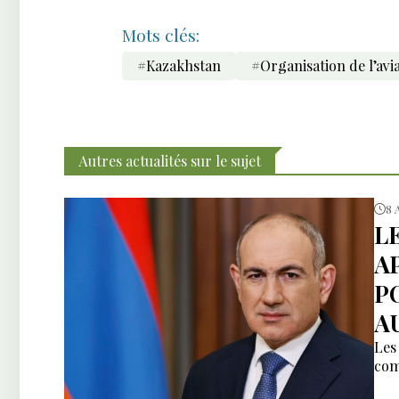
Mots clés:
#Kazakhstan
#Organisation de l’avia
Autres actualités sur le sujet
8 
L
A
P
AU
Les
com