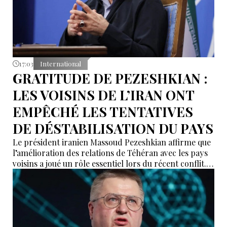
17:03
International
GRATITUDE DE PEZESHKIAN :
LES VOISINS DE L’IRAN ONT
EMPÊCHÉ LES TENTATIVES
DE DÉSTABILISATION DU PAYS
Le président iranien Massoud Pezeshkian affirme que
l’amélioration des relations de Téhéran avec les pays
voisins a joué un rôle essentiel lors du récent conflit.
Selon lui, les États de la région auraient empêché des
tentatives d’infiltration et de troubles aux frontières
nord-ouest et sud-est de l’Iran.