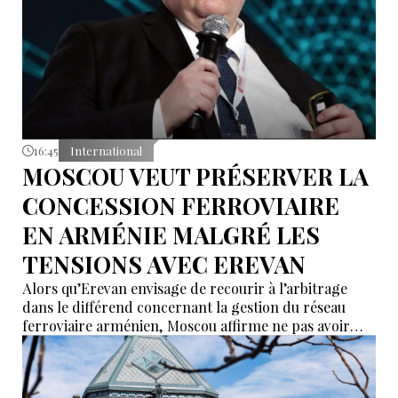
16:45
International
MOSCOU VEUT PRÉSERVER LA
CONCESSION FERROVIAIRE
EN ARMÉNIE MALGRÉ LES
TENSIONS AVEC EREVAN
Alors qu’Erevan envisage de recourir à l’arbitrage
dans le différend concernant la gestion du réseau
ferroviaire arménien, Moscou affirme ne pas avoir
reçu de demande officielle visant à mettre fin à la
concession du « Chemin de fer du Caucase du Sud ».
Le vice-Premier ministre russe Alexeï Overchouk