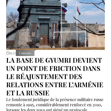
défend la poursuite de la concession et appelle au
dialogue.
15:27
Caucase
LA BASE DE GYUMRI DEVIENT
UN POINT DE FRICTION DANS
LE RÉAJUSTEMENT DES
RELATIONS ENTRE L’ARMÉNIE
ET LA RUSSIE
Le fondement juridique de la présence militaire russe
remonte à 1995, considérablement renforcé en 2010,
lorsque les deux pays ont signé un protocole