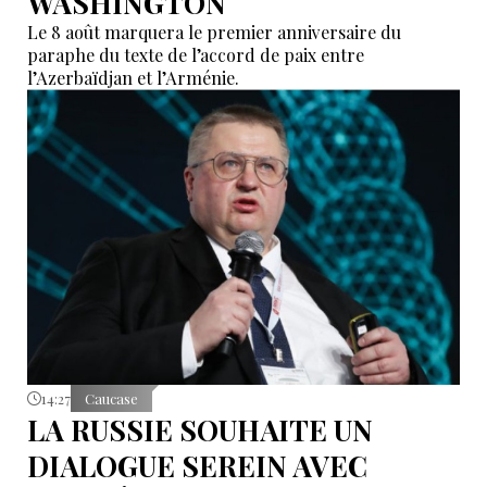
WASHINGTON
Le 8 août marquera le premier anniversaire du
paraphe du texte de l’accord de paix entre
l’Azerbaïdjan et l’Arménie.
14:27
Caucase
LA RUSSIE SOUHAITE UN
DIALOGUE SEREIN AVEC