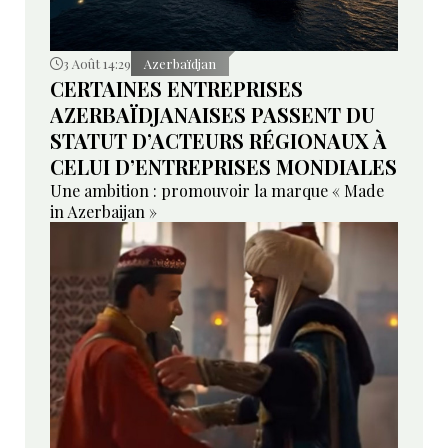
3 Août 14:29
Azerbaïdjan
CERTAINES ENTREPRISES
AZERBAÏDJANAISES PASSENT DU
STATUT D’ACTEURS RÉGIONAUX À
CELUI D’ENTREPRISES MONDIALES
Une ambition : promouvoir la marque « Made
in Azerbaijan »