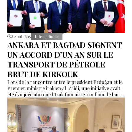
8 Août 16:15
International
ANKARA ET BAGDAD SIGNENT
UN ACCORD D’UN AN SUR LE
TRANSPORT DE PÉTROLE
BRUT DE KIRKOUK
Lors de la rencontre entre le président Erdoğan et le
Premier ministre irakien al-Zaidi, une initiative avait
été évoquée afin que l’Irak fournisse 1 million de barils
de pétrole brut nécessaires aux raffineries turques.