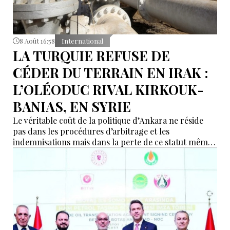
8 Août 16:58
International
LA TURQUIE REFUSE DE
CÉDER DU TERRAIN EN IRAK :
L’OLÉODUC RIVAL KIRKOUK-
BANIAS, EN SYRIE
Le véritable coût de la politique d’Ankara ne réside
pas dans les procédures d’arbitrage et les
indemnisations mais dans la perte de ce statut même
d’« intermédiaire indispensable » que la Turquie a mis
des décennies à construire.