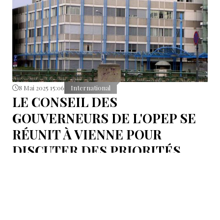
8 Mai 2025 15:06
International
LE CONSEIL DES
GOUVERNEURS DE L'OPEP SE
RÉUNIT À VIENNE POUR
DISCUTER DES PRIORITÉS
STRATÉGIQUES
La 168e réunion du Conseil des gouverneurs de
l'OPEP a débuté aujourd'hui à Vienne et se poursuivra
jusqu'au 9 mai.