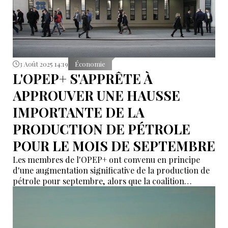
3 Août 2025 14:19
Économie
L'OPEP+ S'APPRÊTE À
APPROUVER UNE HAUSSE
IMPORTANTE DE LA
PRODUCTION DE PÉTROLE
POUR LE MOIS DE SEPTEMBRE
Les membres de l'OPEP+ ont convenu en principe
d'une augmentation significative de la production de
pétrole pour septembre, alors que la coalition
cherche à regagner des parts de marché et à alléger
les prix au milieu des tensions géopolitiques
mondiales et des pressions saisonnières sur la
demande.