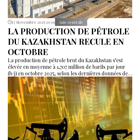
17 Novembre 2025 10:19
Asie centrale
LA PRODUCTION DE PÉTROLE
DU KAZAKHSTAN RECULE EN
OCTOBRE
La production de pétrole brut du Kazakhstan s’est
élevée en moyenne à 1,707 million de barils par jour
(b/j) en octobre 2025, selon les dernières données de
l’OPEP.