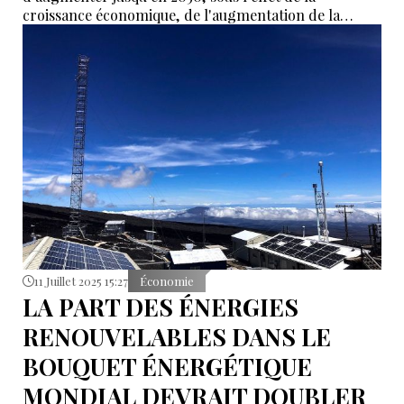
croissance économique, de l'augmentation de la
population et des nouvelles technologies, selon un
message du Secrétaire général de l'OPEP, Haitham Al
Ghais, accompagnant la publication des Perspectives
pétrolières mondiales.
11 Juillet 2025 15:27
Économie
LA PART DES ÉNERGIES
RENOUVELABLES DANS LE
BOUQUET ÉNERGÉTIQUE
MONDIAL DEVRAIT DOUBLER