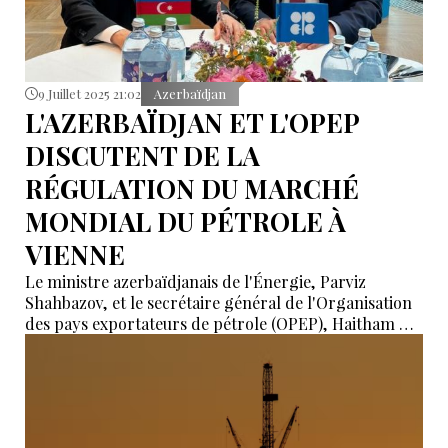
9 Juillet 2025 21:02
Azerbaïdjan
L'AZERBAÏDJAN ET L'OPEP
DISCUTENT DE LA
RÉGULATION DU MARCHÉ
MONDIAL DU PÉTROLE À
VIENNE
Le ministre azerbaïdjanais de l'Énergie, Parviz
Shahbazov, et le secrétaire général de l'Organisation
des pays exportateurs de pétrole (OPEP), Haitham Al
Ghais, ont discuté de la régulation du marché
mondial du pétrole à Vienne le 9 juillet.