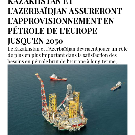
KAZAKHSTAN ET
L'AZERBAÏDJAN ASSURERONT
L'APPROVISIONNEMENT EN
PÉTROLE DE L'EUROPE
JUSQU'EN 2050
Le Kazakhstan et l'Azerbaïdjan devraient jouer un rôle
de plus en plus important dans la satisfaction des
besoins en pétrole brut de l'Europe à long terme,
alors que le continent continue de s'éloigner des
approvisionnements énergétiques russes, selon
l'édition 2025 du rapport sur les perspectives de la
demande pétrolière mondiale de l'OPEP.