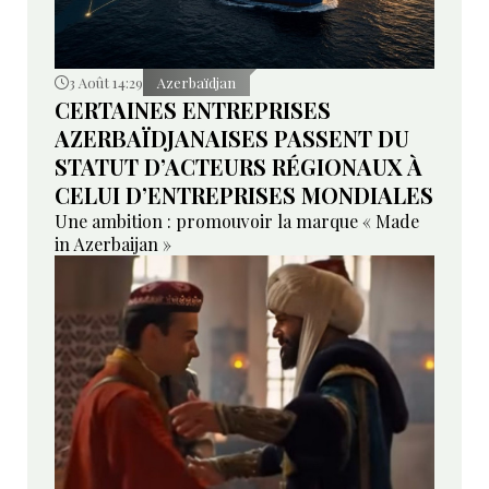
3 Août 14:29
Azerbaïdjan
CERTAINES ENTREPRISES
AZERBAÏDJANAISES PASSENT DU
STATUT D’ACTEURS RÉGIONAUX À
CELUI D’ENTREPRISES MONDIALES
Une ambition : promouvoir la marque « Made
in Azerbaijan »