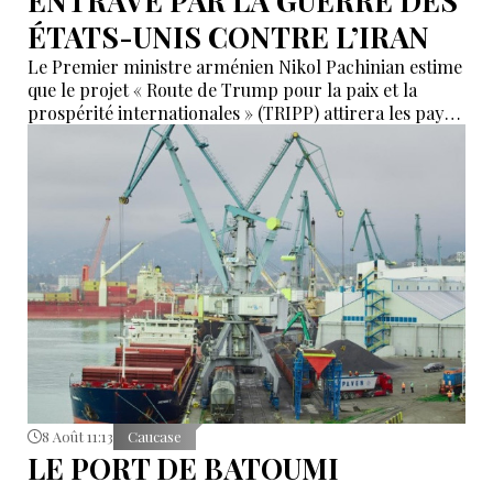
ENTRAVÉ PAR LA GUERRE DES
ÉTATS-UNIS CONTRE L’IRAN
Le Premier ministre arménien Nikol Pachinian estime
que le projet « Route de Trump pour la paix et la
prospérité internationales » (TRIPP) attirera les pays
de la région, mais il a également déclaré que
l’instabilité régionale pourrait entraver sa mise en
œuvre.
8 Août 11:13
Caucase
LE PORT DE BATOUMI