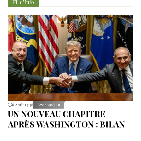
Fil d'İnfo
8 Août 17:38
Azerbaïdjan
UN NOUVEAU CHAPITRE
APRÈS WASHINGTON : BILAN
D’ÉTAPE APRÈS LES