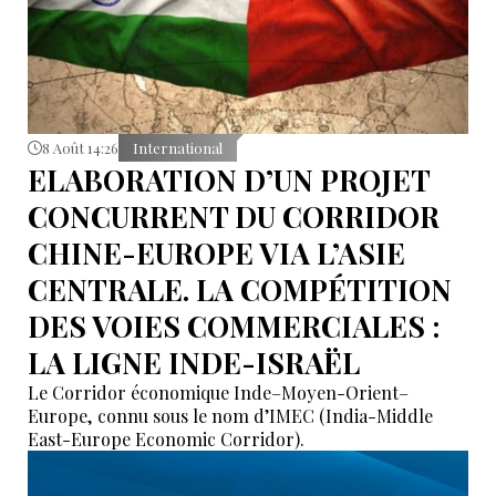
8 Août 14:26
International
ELABORATION D’UN PROJET
CONCURRENT DU CORRIDOR
CHINE-EUROPE VIA L’ASIE
CENTRALE. LA COMPÉTITION
DES VOIES COMMERCIALES :
LA LIGNE INDE-ISRAËL
Le Corridor économique Inde–Moyen-Orient–
Europe, connu sous le nom d’IMEC (India-Middle
East-Europe Economic Corridor).