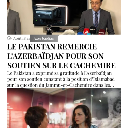
5 Août 18:14
Azerbaïdjan
LE PAKISTAN REMERCIE
L’AZERBAÏDJAN POUR SON
SOUTIEN SUR LE CACHEMIRE
Le Pakistan a exprimé sa gratitude à l’Azerbaïdjan
pour son soutien constant à la position d’Islamabad
sur la question du Jammu-et-Cachemire dans les
instances internationales.