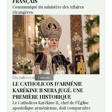
FRANÇAIS
Communiqué du ministère des Affaires
étrangères.
31 Juillet 12:18
Caucase
LE CATHOLICOS D'ARMÉNIE
KARÉKINE II SERA JUGÉ. UNE
PREMIÈRE HISTORIQUE
Le Catholicos Karékine II, chef de l'Église
apostolique arménienne, doit comparaître