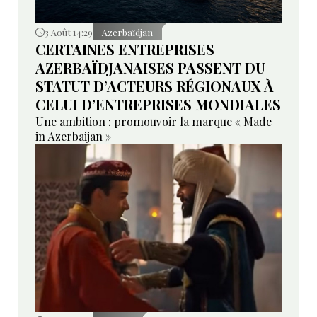
3 Août 14:29
Azerbaïdjan
CERTAINES ENTREPRISES
AZERBAÏDJANAISES PASSENT DU
STATUT D’ACTEURS RÉGIONAUX À
CELUI D’ENTREPRISES MONDIALES
Une ambition : promouvoir la marque « Made
in Azerbaijan »