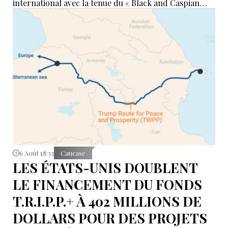
international avec la tenue du « Black and Caspian
Freight Forum 2026 ». L’événement réunira des
représentants des ports, du transport maritime, du
ferroviaire, de la logistique et des institutions
financières afin de discuter de l’avenir des corridors
reliant l’Asie, la mer Caspienne, la région de la mer
Noire et l’Europe.
6 Août 18:33
Caucase
LES ÉTATS-UNIS DOUBLENT
LE FINANCEMENT DU FONDS
T.R.I.P.P.+ À 402 MILLIONS DE
DOLLARS POUR DES PROJETS