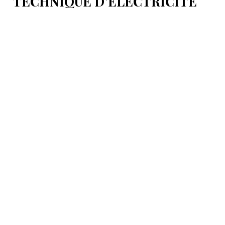
TECHNIQUE D’ÉLECTRICITÉ
RÉCEMMENT PROVOQUÉE EN
GÉORGIE
Ces essais ont été organisés à la suite des incidents des
24 et 25 juillet .
6 Août 16:53
Azerbaïdjan
L'INSTALLATION DE LA LIGNE