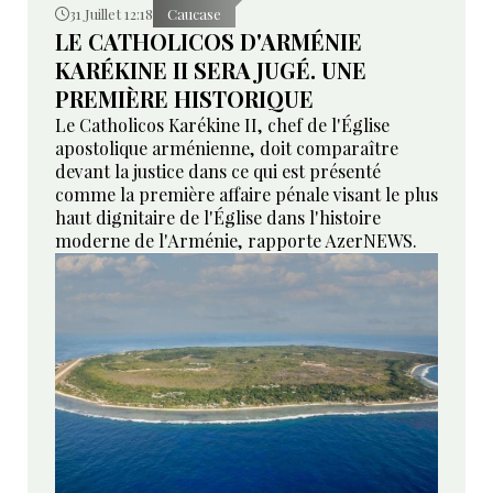
31 Juillet 12:18
Caucase
LE CATHOLICOS D'ARMÉNIE
KARÉKINE II SERA JUGÉ. UNE
PREMIÈRE HISTORIQUE
Le Catholicos Karékine II, chef de l'Église
apostolique arménienne, doit comparaître
devant la justice dans ce qui est présenté
comme la première affaire pénale visant le plus
haut dignitaire de l'Église dans l'histoire
moderne de l'Arménie, rapporte AzerNEWS.